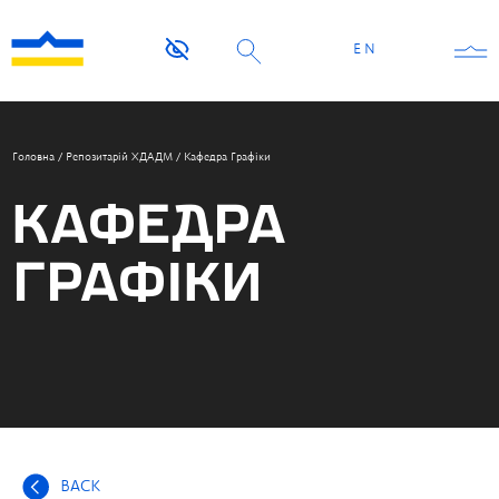
EN
Головна
/
Репозитарій ХДАДМ
/
Кафедра Графіки
КАФЕДРА
ГРАФІКИ
BACK