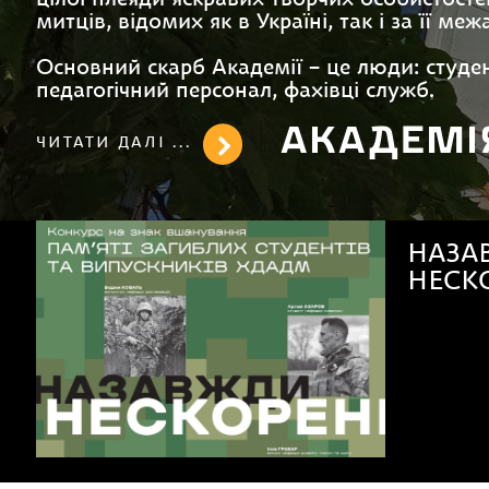
цілої плеяди яскравих творчих особистосте
митців, відомих як в Україні, так і за її меж
Основний скарб Академії – це люди: студен
педагогічний персонал, фахівці служб.
АКАДЕМІ
ЧИТАТИ ДАЛІ ...
Мала 
і мист
школя