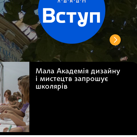
Харківська державна
академія дизайну і
мистецтв заснована
1921 року
як Вища
художня школа
Харкова