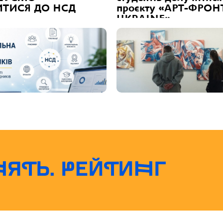
ТИСЯ ДО НСД
проєкту «АРТ-ФРОН
UKRAINE»
НЯТЬ. РЕЙТИНГ