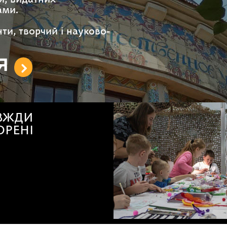
й, видатних
ами.
ти, творчий і науково-
Я
Академія дизайну
ецтв запрошує
рів