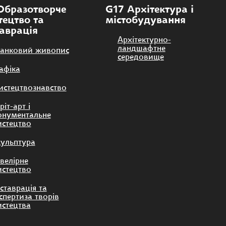
Образотворче
G17 Архітектура і
тецтво та
містобудування
таврація
Архітектурно-
ландшафтне
анковий живопис
середовище
афіка
стецтвознавство
ріт-арт і
нументальне
стецтво
ульптура
велірне
стецтво
ставрація та
спертиза творів
стецтва