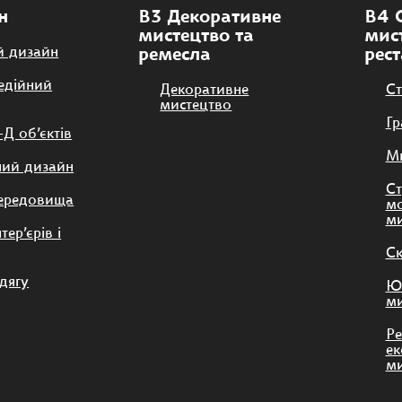
rations of artists and
н
В3 Декоративне
В4 
мистецтво та
мис
й дизайн
ремесла
рес
едійний
Декоративне
Ст
мистецтво
Гр
Д об’єктів
Ми
ний дизайн
Ст
середовища
мо
ми
тер’єрів і
Ск
дягу
Ю
ми
Ре
ек
ми