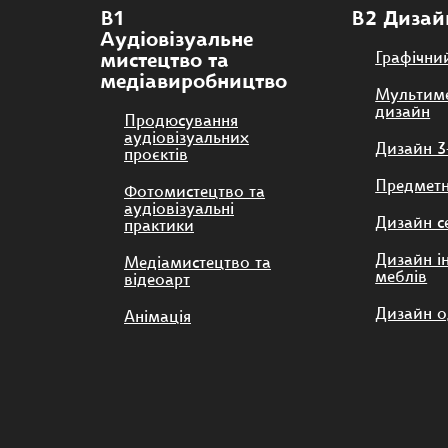
future gene
В1
В2 Дизай
designers.
Аудіовізуальне
Графічни
мистецтво та
медіавиробництво
Мультим
дизайн
Продюсування
аудіовізуальних
Дизайн 3-
проєктів
Предмет
Фотомистецтво та
аудіовізуальні
Дизайн 
практики
Дизайн ін
Медіамистецтво та
меблів
відеоарт
Дизайн о
Анімація