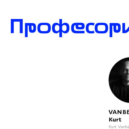
Професори
VANB
Kurt
Kurt Vanbe