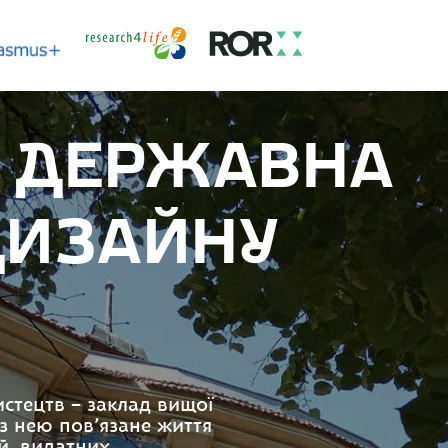
А ДЕРЖАВНА
ДИЗАЙНУ
истецтв – заклад вищої
Із нею пов’язане життя