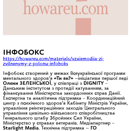
ІНФОБОКС
https://howareu.com/materials/vzaiemodiia-zi-
zvilnenymy-z-polonu-infoboks
Інфобокс створений у межах Всеукраїнської програми
ментального здоров’я
«Ти як?»
—ініціативи першої леді
Олени ЗЕЛЕНСЬКОЇ
, у співпраці з
DIGNІТY
–
Данським інститутом з протидії катуванням, за
фінансування Міністерства закордонних справ Данії.
Експертна та аналітична підтримка – Координаційний
центр з психічного здоров’я Кабінету Міністрів України,
управління реінтеграційних заходів Центрального
управління цивільно-військового співробітництва
Генерального штабу Збройних Сил України,
Міністерство у справах ветеранів. Медіапартнер –
Starlight Media
. Технічна підтримка —
ГО