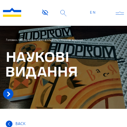
EN
Головна
/
Науково-дослідна діяльність
/
Наукові видання
НАУКОВІ
ВИДАННЯ
BACK