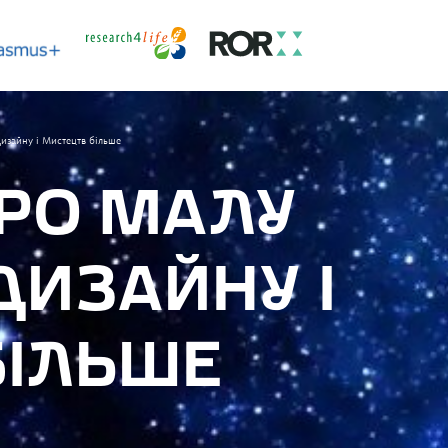
изайну і Мистецтв більше
ПРО МАЛУ
ДИЗАЙНУ І
БІЛЬШЕ