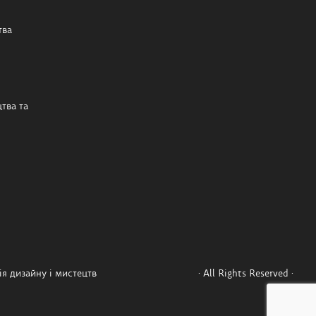
тва
тва та
я дизайну і мистецтв
· All Rights Reserved ·