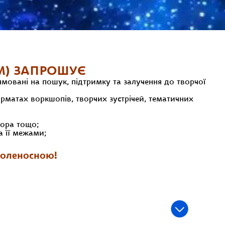
М)
ЗАПРОШУЄ
рямовані на пошук, підтримку та залучення до творчої
рматах воркшопів, творчих зустрічей, тематичних
тора тощо;
а її межами;
доленосною!