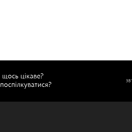
 щось цікаве?
ЗВ
поспілкуватися?