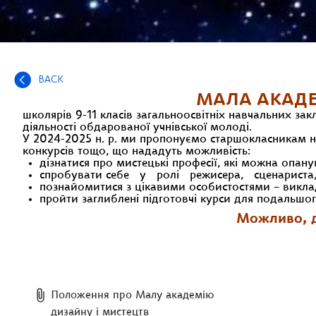
BACK
МАЛА АКАДЕ
школярів 9-11 класів загальноосвітніх навчальних за
діяльності обдарованої учнівської молоді.
У 2024-2025 н. р. ми пропонуємо старшокласникам н
конкурсів тощо, що нададуть можливість:
дізнатися про мистецькі професії, які можна опану
спробувати себе у ролі режисера, сценариста, к
познайомитися з цікавими особистостями – виклад
пройти заглиблені підготовчі курси для подальшо
Можливо, д
Положення про Малу академію
дизайну і мистецтв