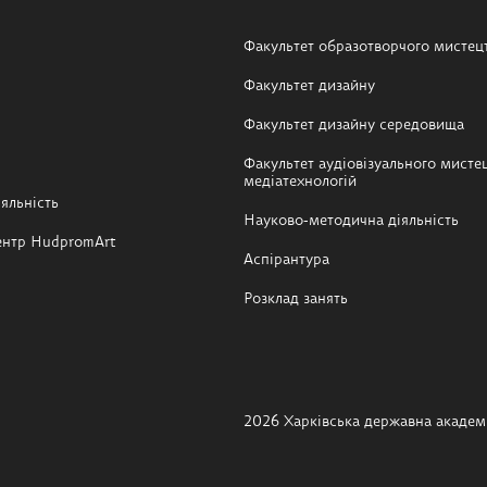
Факультет образотворчого мистец
Факультет дизайну
Факультет дизайну середовища
Факультет аудіовізуального мистец
медіатехнологій
яльність
Науково-методична діяльність
ентр HudpromArt
Аспірантура
Розклад занять
2026 Харківська державна академі