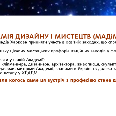
МІЯ ДИЗАЙНУ І МИСТЕЦТВ (МАДі
кладів Харкова прийняти участь в освітніх заходах, що сп
изку цікавих мистецьких профорієнтаційних заходів у фо
вати у нашій Академії;
ліпмейкера, дизайнера, архітектора, живописця, скульп
ачами, митцями Академії, знаними в Україні та далеко з
го вступу у ХДАДМ.
ля когось саме ця зустріч з професією стане 