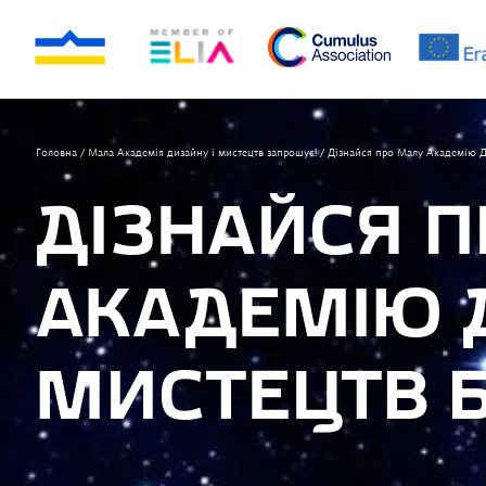
Головна
/
Мала Академія дизайну і мистецтв запрошує!
/
Дізнайся про Малу Академію Д
ДІЗНАЙСЯ 
АКАДЕМІЮ 
МИСТЕЦТВ 