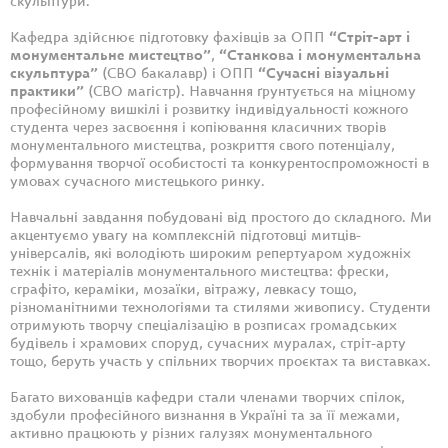
скульптури.
Кафедра здійснює підготовку фахівців за ОПП
“Стріт-арт і
монументальне мистецтво”
,
“Станкова і монументальна
скульптура”
(СВО бакалавр) і ОПП
“Сучасні візуальні
практики”
(СВО магістр). Навчання ґрунтується на міцному
професійному вишкілі і розвитку індивідуальності кожного
студента через засвоєння і копіювання класичних творів
монументального мистецтва, розкриття свого потенціалу,
формування творчої особистості та конкурентоспроможності в
умовах сучасного мистецького ринку.
Навчальні завдання побудовані від простого до складного. Ми
акцентуємо увагу на комплексній підготовці митців-
універсалів, які володіють широким репертуаром художніх
технік і матеріалів монументального мистецтва: фрески,
сграфіто, кераміки, мозаїки, вітражу, левкасу тощо,
різноманітними технологіями та стилями живопису. Студенти
отримують творчу спеціалізацію в розписах громадських
будівель і храмових споруд, сучасних муралах, стріт-арту
тощо, беруть участь у спільних творчих проєктах та виставках.
Багато вихованців кафедри стали членами творчих спілок,
здобули професійного визнання в Україні та за її межами,
активно працюють у різних галузях монументального