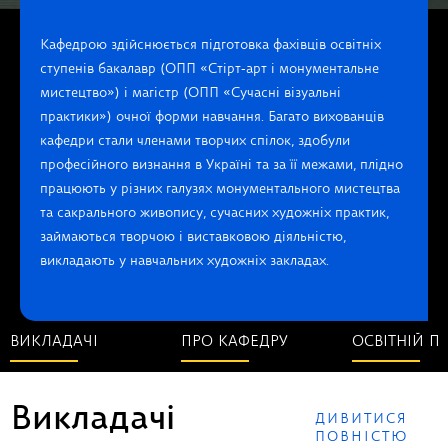
Кафедрою здійснюється підготовка фахівців освітніх
ступенів бакалавр (ОПП «Стірт-арт і монументальне
мистецтво») і магістр (ОПП «Сучасні візуальні
практики») очної форми навчання. Багато вихованців
кафедри стали членами творчих спілок, здобули
професійного визнання в Україні та за її межами, плідно
працюють у різних галузях монументального мистецтва
та сакрального живопису, сучасних художніх практик,
займаються творчою і виставковою діяльністю,
викладають у навчальних художніх закладах.
ВИКЛАДАЧІ
ПРО КАФЕДРУ
ОСВІТНІЙ П
Викладачі
ДИВИТИСЯ
ПОВНІСТЮ