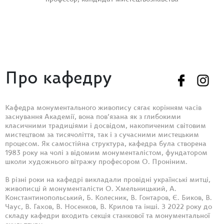
Про кафедру
Кафедра монументального живопису сягає корінням часів
заснування Академії, вона пов’язана як з глибокими
класичними традиціями і досвідом, накопиченим світовим
мистецтвом за тисячоліття, так і з сучасними мистецьким
процесом. Як самостійна структура, кафедра була створена
1983 року на чолі з відомим монументалістом, фундатором
школи художнього вітражу професором О. Проніним.
В різні роки на кафедрі викладали провідні українські митці,
живописці й монументалісти О. Хмельницький, А.
Константинопольський, Б. Колесник, В. Гонтаров, Є. Биков, В.
Чаус, В. Гахов, В. Носенков, В. Крилов та інші. З 2022 року до
складу кафедри входить секція станкової та монументальної