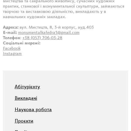
мистецтва та сакрального живопису, сучасних художніх
практик, станкової і монументальної скульптури, займаються
творчою та виставковою діяльністю, викладають у в
навчальних художніх закладах.
Адреса:
вул. Мистецтв, 8, 3-й корпус, ауд.403
E-mail:
monumentalkafedra1@gmail.com
Телефон
:
+38 (057) 706-03-28
Соціальні мережі:
Facebook
Instagram
Абітурієнту
Викладачі
Наукова робота
Проєкти