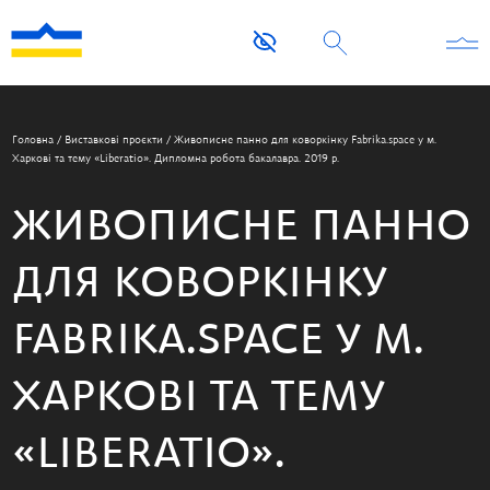
Головна
/
Виставкові проєкти
/
Живописне панно для коворкінку Fabrika.space у м.
Харкові та тему «Liberatio». Дипломна робота бакалавра. 2019 р.
ЖИВОПИСНЕ ПАННО
ДЛЯ КОВОРКІНКУ
FABRIKA.SPACE У М.
ХАРКОВІ ТА ТЕМУ
«LIBERATIO».