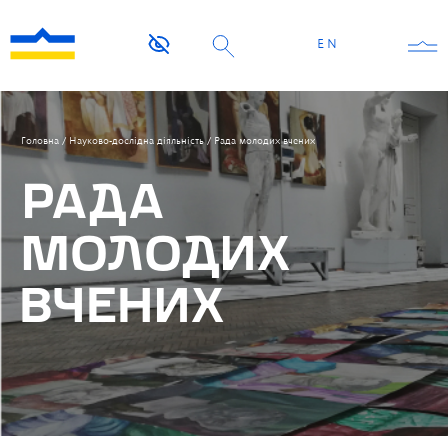
EN
Головна
/
Науково-дослідна діяльність
/
Рада молодих вчених
РАДА
МОЛОДИХ
ВЧЕНИХ