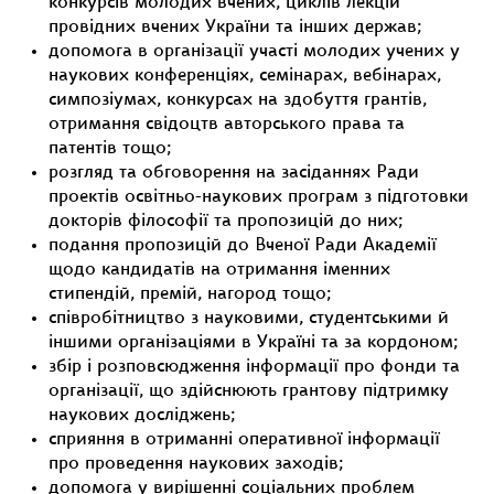
конкурсів молодих вчених, циклів лекцій
провідних вчених України та інших держав;
допомога в організації участі молодих учених у
наукових конференціях, семінарах, вебінарах,
симпозіумах, конкурсах на здобуття грантів,
отримання свідоцтв авторського права та
патентів тощо;
розгляд та обговорення на засіданнях Ради
проектів освітньо-наукових програм з підготовки
докторів філософії та пропозицій до них;
подання пропозицій до Вченої Ради Академії
щодо кандидатів на отримання іменних
стипендій, премій, нагород тощо;
співробітництво з науковими, студентськими й
іншими організаціями в Україні та за кордоном;
збір і розповсюдження інформації про фонди та
організації, що здійснюють грантову підтримку
наукових досліджень;
сприяння в отриманні оперативної інформації
про проведення наукових заходів;
допомога у вирішенні соціальних проблем