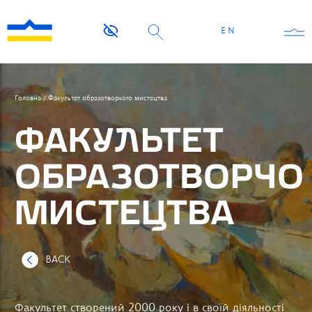
EN
Головна
/
Факультет образотворчого мистецтва
ФАКУЛЬТЕТ
ОБРАЗОТВОРЧО
МИСТЕЦТВА
BACK
Факультет створений 2000 року і в своїй діяльності