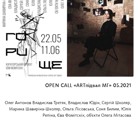
OPEN CALL «ARTпідвал МГ» 05.2021
Олег Антонов Владислав Третяк, Владислав Юдін, Сергій Школяр,
Марина Шавиріна-Школяр, Ольга Лісовська, Соня Билим, Юлія
Репіна, Єва Фомітскіх, об'єкти Олега Мітасова