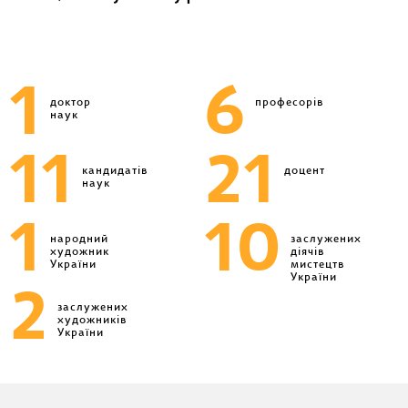
1
6
доктор
професорів
наук
11
21
кандидатів
доцент
наук
1
10
народний
заслужених
художник
діячів
України
мистецтв
України
2
заслужених
художників
України