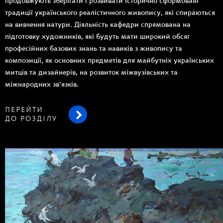
продовжують зберігати і розвивати історично сформовані
традиції українського реалістичного живопису, які спираються
на вивчення натури. Діяльність кафедри спрямована на
підготовку художників, які будуть мати широкий обсяг
професійних базових знань та навиків з живопису та
композиції, як основних предметів для майбутніх українських
митців та дизайнерів, на розвиток міжвузівських та
міжнародних зв’язків.
ПЕРЕЙТИ
ДО РОЗДІЛУ