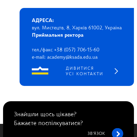
АДРЕСА:
вул. Мистецтв, 8, Харків 61002, Україна
Приймальня ректора
тел./факс +38 (057) 706-15-60
e-mail: academy@ksada.edu.ua
ДИВИТИСЯ
УСІ КОНТАКТИ
Знайшли щось цікаве?
Бажаєте поспілкуватися?
ЗВ’ЯЗОК