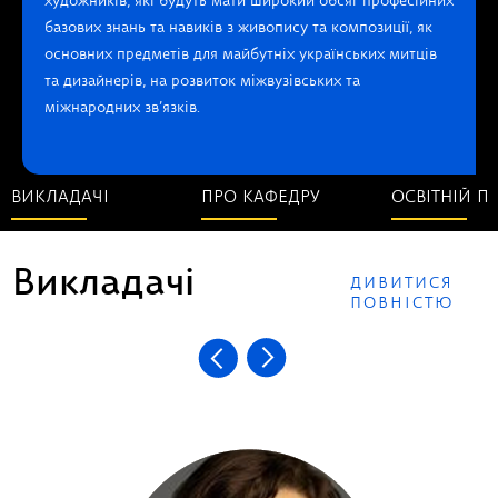
художників, які будуть мати широкий обсяг професійних
базових знань та навиків з живопису та композиції, як
основних предметів для майбутніх українських митців
та дизайнерів, на розвиток міжвузівських та
міжнародних зв’язків.
ВИКЛАДАЧІ
ПРО КАФЕДРУ
ОСВІТНІЙ П
Викладачі
ДИВИТИСЯ
ПОВНІСТЮ