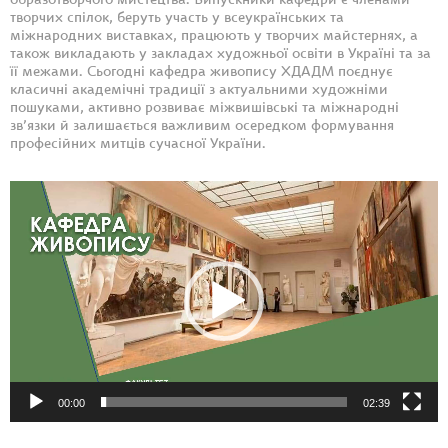
образотворчого мистецтва. Випускники кафедри є членами
творчих спілок, беруть участь у всеукраїнських та
міжнародних виставках, працюють у творчих майстернях, а
також викладають у закладах художньої освіти в Україні та за
її межами. Сьогодні кафедра живопису ХДАДМ поєднує
класичні академічні традиції з актуальними художніми
пошуками, активно розвиває міжвишівські та міжнародні
зв’язки й залишається важливим осередком формування
професійних митців сучасної України.
Відеопрогравач
00:00
02:39