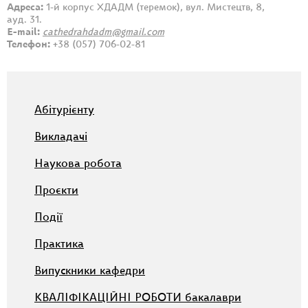
Адреса:
1-й корпус ХДАДМ (теремок), вул. Мистецтв, 8,
ауд. 31.
E-mail:
cathedrahdadm@gmail.com
Телефон:
+38 (057) 706-02-81
Абітурієнту
Викладачі
Наукова робота
Проєкти
Події
Практика
Випускники кафедри
КВАЛІФІКАЦІЙНІ РОБОТИ бакалаври