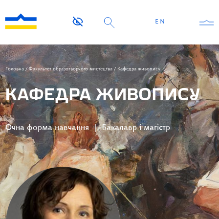
EN
Головна
/
Факультет образотворчого мистецтва
/
Кафедра живопису
КАФЕДРА ЖИВОПИСУ
Очна форма навчання
|
Бакалавр і магістр