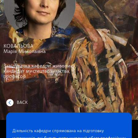
КОВАЛЬОВА
Марія Миколаївна
Завідувачка кафедри живопису,
кандидат мистецтвознавства,
професор
BACK
Діяльність кафедри спрямована на підготовку