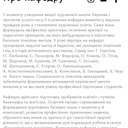
З моменту утворення вищої художньої школи Харкова і
протягом усього часу її існування кафедра живопису відіграє
провідну роль у становленні художньої освіти. Саме вона
формувала професійні орієнтири, естетичні критерії та
педагогічні принципи, на яких вибудовувалася підготовка
багатьох поколінь митців. У різні періоди на кафедрі
працювали видатні митці й педагоги, які залишили помітний
слід в історії вітчизняного мистецтва. Серед них Г. Горєлов,
О. Любимов, С. Прохоров, М. Федоров, О. Кокель, О. Тітов,
М. Шаронов, М. Бурачек, М. Самокиш, С. Бєсєдін,
М. Шапошников, Є. Єгоров, О. Хмельницький,
А. Константинопольський, Б. Колесніков, В. Ганоцький, В. Чаус
та багато інших. Спадкоємність поколінь викладачів
забезпечила формування впізнаваної харківської школи
живопису та високий рівень професійної підготовки студентів.
Кафедра здійснює підготовку здобувачів освітніх ступенів
бакалавра та магістра. Освітній процес спрямований на
формування ґрунтовних базових знань з живопису й
композиції, розвиток професійних практичних навичок,
образного мислення та здатності до самостійної творчої
діяльності, що є визначальним для подальшої роботи в галузі