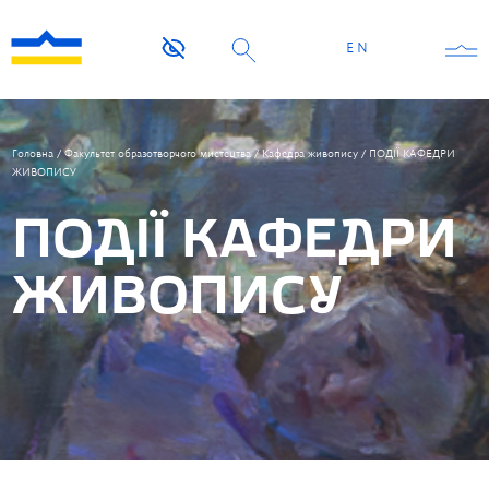
EN
Головна
/
Факультет образотворчого мистецтва
/
Кафедра живопису
/
ПОДІЇ КАФЕДРИ
ЖИВОПИСУ
ПОДІЇ КАФЕДРИ
ЖИВОПИСУ