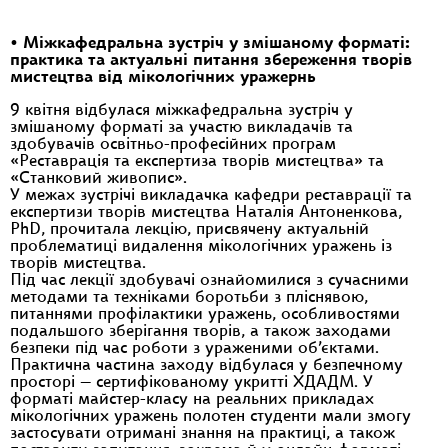
•
Міжкафедральна зустріч у змішаному форматі:
практика та актуальні питання збереження творів
мистецтва від мікологічних уражернь
9 квітня відбулася міжкафедральна зустріч у
змішаному форматі за участю викладачів та
здобувачів освітньо-професійних програм
«Реставрація та експертиза творів мистецтва» та
«Станковий живопис».
У межах зустрічі викладачка кафедри реставрації та
експертизи творів мистецтва Наталія Антоненкова,
PhD, прочитала лекцію, присвячену актуальній
проблематиці видалення мікологічних уражень із
творів мистецтва.
Під час лекції здобувачі ознайомилися з сучасними
методами та техніками боротьби з пліснявою,
питаннями профілактики уражень, особливостями
подальшого зберігання творів, а також заходами
безпеки під час роботи з ураженими об’єктами.
Практична частина заходу відбулася у безпечному
просторі — сертифікованому укритті ХДАДМ. У
форматі майстер-класу на реальних прикладах
мікологічних уражень полотен студенти мали змогу
застосувати отримані знання на практиці, а також