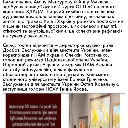
Василиненко, Аміну Мансурову й Анну Маклюк,
здобувачів вищої освіти 4 курсу ОПП «Станкового
живопис» ХДАДМ. Творчий симбіоз став спільним
художнім висловлюванням про війну, незламність і
життя, що триває. Київ і Харків у роботах постають не
лише як географічні простори, а як символи пам’яті,
стійкості та внутрішньої сили, це колективна рефлексія
на сучасну реальність.
Серед гостей відкриття — директорка музею Ірина
Дробот, Заслужений діяч мистецтв України, член-
кореспондент НАМ України Олексій Роготченко,
головний режисер Національної опери України,
Народний артист України, академік НАМ України
Anatoly Solovyanenko, декан факультету
образотворчого мистецтва і дизайну Київського
столичного університету імені Бориса Грінченка,
Заслужений діяч мистецтв України Остап Ковальчук,
заступниця голови НСХУ Ганна Ярова.