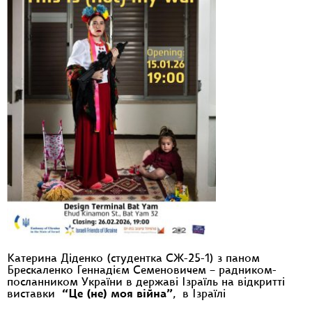
Катерина Діденко (студентка СЖ-25-1) з паном
Брескаленко Геннадієм Семеновичем – радником-
посланником України в державі Ізраїль на відкритті
виставки
“Це (не) моя війна”
, в Ізраїлі