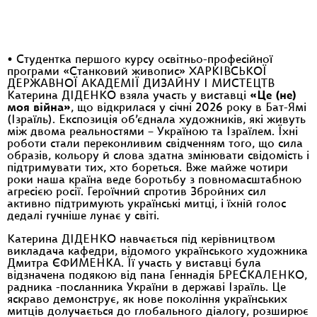
• Студентка першого курсу освітньо-професійної
програми «Станковий живопис» ХАРКІВСЬКОЇ
ДЕРЖАВНОЇ АКАДЕМІЇ ДИЗАЙНУ І МИСТЕЦТВ
Катерина ДІДЕНКО взяла участь у виставці
«Це (не)
моя війна»
, що відкрилася у січні 2026 року в Бат-Ямі
(Ізраїль). Експозиція об’єднала художників, які живуть
між двома реальностями – Україною та Ізраїлем. Їхні
роботи стали переконливим свідченням того, що сила
образів, кольору й слова здатна змінювати свідомість і
підтримувати тих, хто бореться. Вже майже чотири
роки наша країна веде боротьбу з повномасштабною
агресією росії. Героїчний спротив Збройних сил
активно підтримують українські митці, і їхній голос
дедалі гучніше лунає у світі.
Катерина ДІДЕНКО навчається під керівництвом
викладача кафедри, відомого українського художника
Дмитра ЄФИМЕНКА. Її участь у виставці була
відзначена подякою від пана Геннадія БРЕСКАЛЕНКО,
радника -посланника України в державі Ізраїль. Це
яскраво демонструє, як нове покоління українських
митців долучається до глобального діалогу, розширює