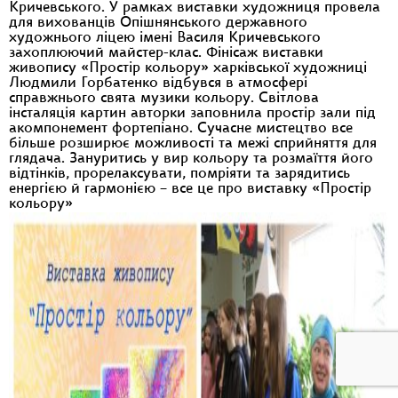
Кричевського. У рамках виставки художниця провела
для вихованців Опішнянського державного
художнього ліцею імені Василя Кричевського
захоплюючий майстер-клас. Фінісаж виставки
живопису «Простір кольору» харківської художниці
Людмили Горбатенко відбувся в атмосфері
справжнього свята музики кольору. Світлова
інсталяція картин авторки заповнила простір зали під
акомпонемент фортепіано. Сучасне мистецтво все
більше розширює можливості та межі сприйняття для
глядача. Зануритись у вир кольору та розмаїття його
відтінків, прорелаксувати, помріяти та зарядитись
енергією й гармонією – все це про виставку «Простір
кольору»