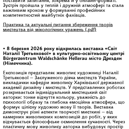
поставити запитання, зокрема й у онлайн-форматі.
Зустріч пройшла у теплій і дружній атмосфері та стала
важливим кроком у формуванні професійних
компетентностей майбутніх фахівців.
Практика та актуальні питання збереження творів
мистецтва від мікологічних уражень (.pdf)
•
8 березня 2026 року відкрилась виставка «Світ
Наталії Третьякової» в культурно-освітньому центрі
Bürgerzentrum Waldschänke Hellerau місто Дрезден
(Німеччина).
Експозиція представляє живопис художниці Наталії
Третьякової — Заслуженого діяча мистецтв України,
викладачки кафедри живопису Харківської державної
академії дизайну і мистецтв. У представлених роботах
розкривається індивідуальний мистецький світ
авторки: тонке відчуття кольору, уважність до
психології образу та глибока емоційна атмосфера, що
формує цілісну художню мову її творів. Виставка
демонструє різні аспекти творчості мисткині — від
камерних живописних композицій до робіт, у яких
відчувається філософське осмислення сучасності. Через
пластичну мову живопису авторка вибудовує простір