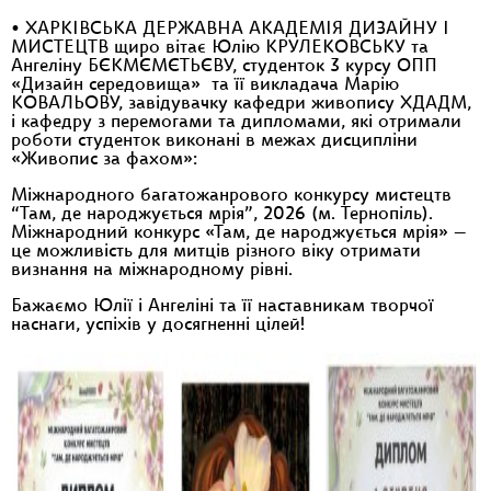
• ХАРКІВСЬКА ДЕРЖАВНА АКАДЕМІЯ ДИЗАЙНУ І
МИСТЕЦТВ щиро вітає Юлію КРУЛЕКОВСЬКУ та
Ангеліну БЄКМЄМЄТЬЄВУ, студенток 3 курсу ОПП
«Дизайн середовища» та її викладача Марію
КОВАЛЬОВУ, завідувачку кафедри живопису ХДАДМ,
і кафедру з перемогами та дипломами, які отримали
роботи студенток виконані в межах дисципліни
«Живопис за фахом»:
Міжнародного багатожанрового конкурсу мистецтв
“Там, де народжується мрія”, 2026 (м. Тернопіль).
Міжнародний конкурс «Там, де народжується мрія» —
це можливість для митців різного віку отримати
визнання на міжнародному рівні.
Бажаємо Юлії і Ангеліні та її наставникам творчої
наснаги, успіхів у досягненні цілей!