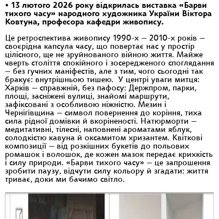
•
13 лютого 2026 року відкрилась виставка «Барви
тихого часу» народного художника України Віктора
Ковтуна, професора кафедри живопису.
Це ретроспектива живопису 1990-х — 2010-х років —
своєрідна капсула часу, що повертає нас у простір
цілісного, ще не зруйнованого війною життя. Майже
чверть століття спокійного і зосередженого споглядання
— без гучних маніфестів, але з тим, чого сьогодні так
бракує: внутрішньою тишею. У центрі уваги митця:
Харків — справжній, без пафосу: Держпром, парки,
площі, засніжені вулиці, знайомі маршрути,
зафіксовані з особливою ніжністю. Мезин і
Чернігівщина — символ повернення до коріння, тиха
сила рідної домівки й вкоріненості. Натюрморти —
медитативні, тілесні, наповнені ароматами яблук,
солодкістю кавуна й оксамитом хризантем. Квіткові
композиції — від розкішних букетів до польових
ромашок і волошок, де кожен мазок передає крихкість
і силу природи. «Барви тихого часу» — це запрошення
зробити паузу, відчути силу кольору й згадати: життя
триває, доки ми бачимо світло.