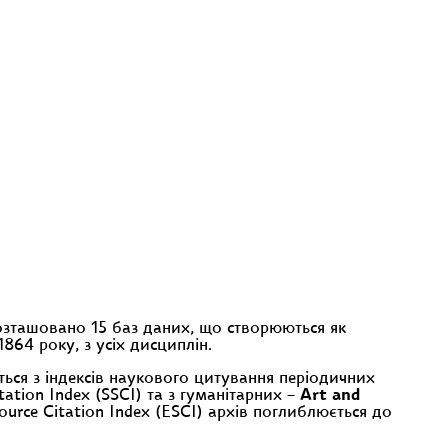
 розташовано 15 баз даних, що створюються як
1864 року, з усіх дисциплін.
ться з індексів наукового цитування періодичних
itation Index (SSCI) та з гуманітарних –
Art and
rce Citation Index (ESCI) архів поглиблюється до