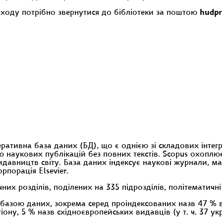
входу потрібно звернутися до бібліотеки за поштою
hudp
еративна база даних (БД), що є однією зі складових інт
 наукових публікацій без повних текстів. Scopus охоплює
идавництв світу. База даних індексує наукові журнали, ма
порація Elsevier.
их розділів, поділених на 335 підрозділів, політематичні 
базою даних, зокрема серед проіндексованих назв 47 % ви
ону, 5 % назв східноєвропейських видавців (у т. ч. 37 укр