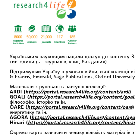
Українським науковцям надали доступ до контенту Re
тис. одиниць – журналів, книг, баз даних).
Підтримуючи Україну в умовах війни, свої колекції від
& Francis, Emerald, Sage Publications, Oxford Universit
Матеріали згруповані в наступні колекції:
ARDI (
https://portal.research4life.org/content/ardi
)
–
GOALI (
https://portal.research4life.org/content/goal
філософію, історію та ін.
OARE (
https://portal.research4life.org/content/oare
)
енергетику та ін.
AGORA (
https://portal.research4life.org/content/ago
Hinari (
https://portal.research4life.org/content/hinar
Окремо варто зазначити велику кількість матеріалів з а