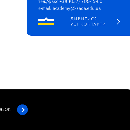
тел./факс +38 (057) 706-15-60
e-mail: academy@ksada.edu.ua
ДИВИТИСЯ
УСІ КОНТАКТИ
’ЯЗОК