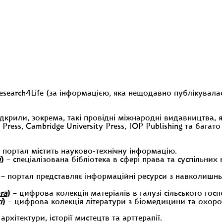
search4Life (за інформацією, яка нещодавно публікувалас
крили, зокрема, такі провідні міжнародні видавництва, як 
y Press, Cambridge University Press, IOP Publishing та багато
 портал містить науково-технічну інформацію.
i
)
– спеціалізована бібліотека в сфері права та суспільних
– портал представляє інформаційні ресурси з навколишнь
ra
)
– цифрова колекція матеріалів в галузі сільського госп
i
)
– цифрова колекція літератури з біомедицини та охоро
рхітектури, історії мистецтв та арттерапії.