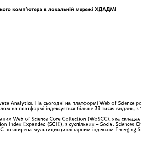
кого комп’ютера в локальній мережі ХДАДМ!
ivate Analytics. На сьогодні на платформі Web of Science
галом на платформі індексується більше 33 тисяч видань, з 
их Web of Science Core Collection (WoSCC), яка складає
on Index Expanded (SCIE), з суспільних – Social Sciences C
C розширена мультидисциплінарним індексом Emerging Sou