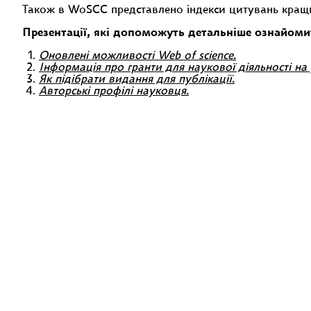
Також в WoSCC представлено індекси цитувань кращих 
Презентації, які допоможуть детальніше ознайоми
Оновлені можливості Web of science.
Інформація про гранти для наукової діяльності на 
Як підібрати видання для публікації.
Авторські профілі науковця.