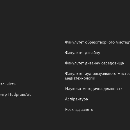
Факультет образотворчого мистец
Факультет дизайну
Факультет дизайну середовища
Факультет аудіовізуального мистец
медіатехнологій
яльність
Науково-методична діяльність
ентр HudpromArt
Аспірантура
Розклад занять