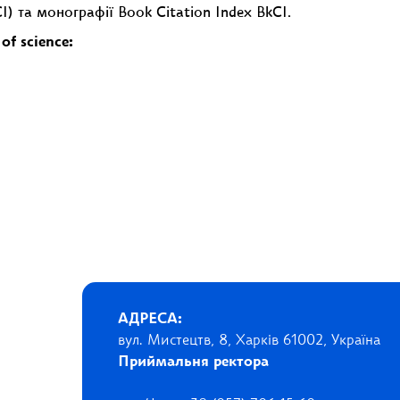
) та монографії Book Citation Index BkCI.
f science:
АДРЕСА:
вул. Мистецтв, 8, Харків 61002, Україна
Приймальня ректора