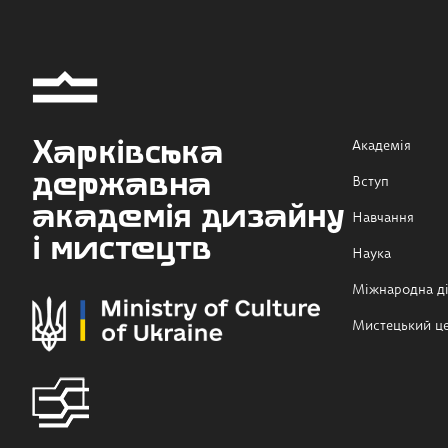
Харківська
Академія
державна
Вступ
академія дизайну
Навчання
і мистецтв
Наука
Міжнародна ді
Мистецький ц