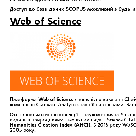
Доступ до бази даних SCOPUS можливий з будь–я
Web of Science
Платформа
Web of Science
є власністю компанії Clar
компанією Clarivate Analytics так і її партнерами. За
Основною частиною колекції є наукометрична база дан
видань з природничих і технічних наук – Science Citati
Humanities Citation Indeх (AHCI)
. З 2015 року WoSC
2005 року.