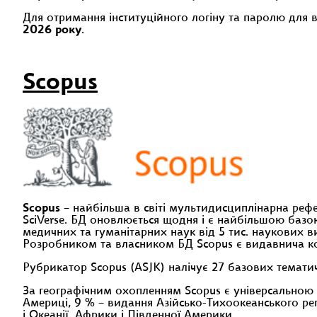
Для отримання інституційного логіну та паролю для 
2026 року
.
Scopus
Scopus
– найбільша в світі мультидисциплінарна реф
SciVerse. БД оновлюється щодня і є найбільшою базою
медичних та гуманітарних наук від 5 тис. наукових в
Розробником та власником БД Scopus є видавнича кор
Рубрикатор Scopus (ASJK) налічує 27 базових тематичн
За географічним охопленням Scopus є універсальною 
Америці, 9 % – видання Азійсько-Тихоокеанського регі
і Океанії, Африки і Південної Америки.