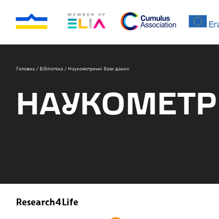
Головна
/
Бібліотека
/
Наукометричні бази даних
НАУКОМЕТР
Research4Life