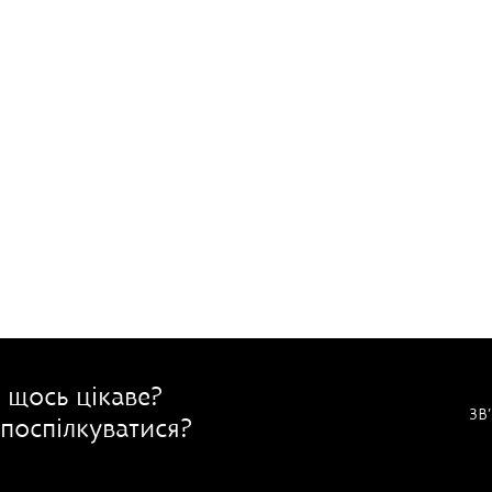
 щось цікаве?
ЗВ
поспілкуватися?