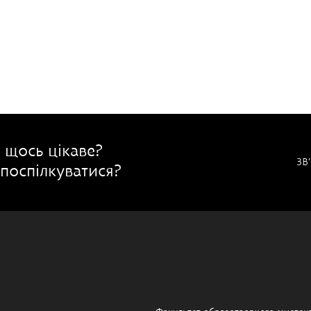
 щось цікаве?
ЗВ
поспілкуватися?