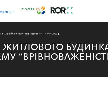
ївська обл. на тему “Врівноваженість”. 4 кур. 2023 р.
 ЖИТЛОВОГО БУДИНКА 
МУ “ВРІВНОВАЖЕНІСТЬ”.