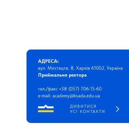
АДРЕСА:
вул. Мистецтв, 8, Харків 61002, Україна
Приймальня ректора
тел./факс +38 (057) 706-15-60
e-mail: academy@ksada.edu.ua
ДИВИТИСЯ
УСІ КОНТАКТИ