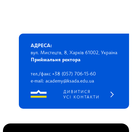
АДРЕСА:
вул. Мистецтв, 8, Харків 61002, Україна
Приймальня ректора
тел./факс +38 (057) 706-15-60
e-mail: academy@ksada.edu.ua
ДИВИТИСЯ
УСІ КОНТАКТИ