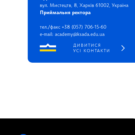
вул. Мистецтв, 8, Харків 61002, Україна
Приймальня ректора
тел./факс +38 (057) 706-15-60
e-mail: academy@ksada.edu.ua
ДИВИТИСЯ
УСІ КОНТАКТИ