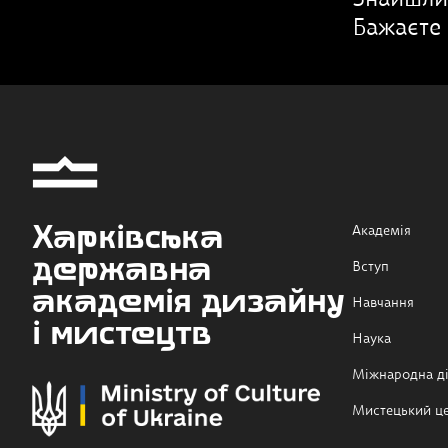
Знайшли
Бажаєте 
Харківська
Академія
державна
Вступ
академія дизайну
Навчання
і мистецтв
Наука
Міжнародна ді
Мистецький ц