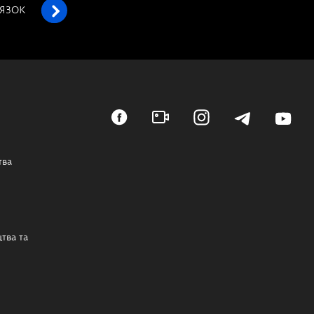
’ЯЗОК
тва
тва та