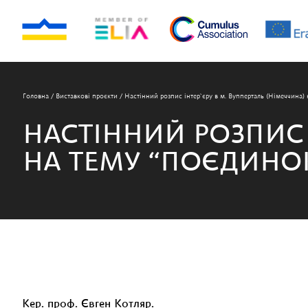
Головна
/
Виставкові проєкти
/
Настінний розпис інтер`єру в м. Вупперталь (Німеччина)
НАСТІННИЙ РОЗПИС 
НА ТЕМУ “ПОЄДИНОК
Кер. проф. Євген Котляр.