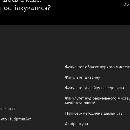
 щось цікаве?
ЗВ
поспілкуватися?
Факультет образотворчого мистец
Факультет дизайну
Факультет дизайну середовища
Факультет аудіовізуального мистец
медіатехнологій
яльність
Науково-методична діяльність
ентр HudpromArt
Аспірантура