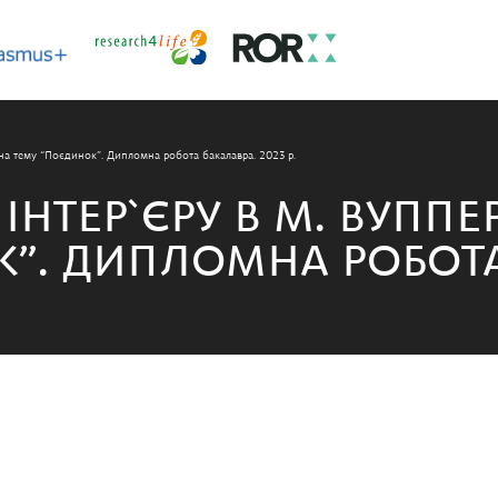
 на тему “Поєдинок”. Дипломна робота бакалавра. 2023 р.
ІНТЕР`ЄРУ В М. ВУППЕ
”. ДИПЛОМНА РОБОТА 