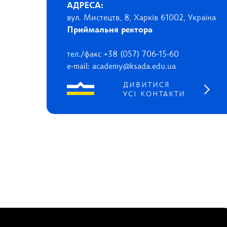
АДРЕСА:
вул. Мистецтв, 8, Харків 61002, Україна
Приймальня ректора
тел./факс +38 (057) 706-15-60
e-mail: academy@ksada.edu.ua
ДИВИТИСЯ
УСІ КОНТАКТИ