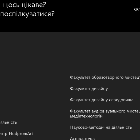
 щось цікаве?
ЗВ
поспілкуватися?
Факультет образотворчого мистец
Факультет дизайну
Факультет дизайну середовища
Факультет аудіовізуального мистец
медіатехнологій
яльність
Науково-методична діяльність
ентр HudpromArt
Аспірантура