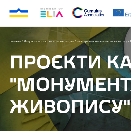
Головна
/
Факультет образотворчого мистецтва
/
Кафедра монументального живопису
/
ПРОЄКТИ К
“МОНУМЕНТ
ЖИВОПИСУ”