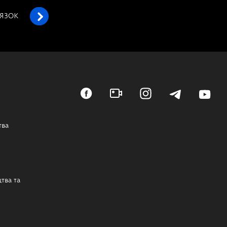
’ЯЗОК
тва
тва та