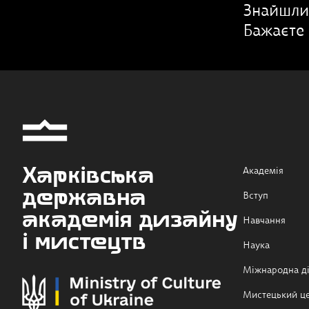
Знайшли
Бажаєте 
Харківська
Академія
державна
Вступ
академія дизайну
Навчання
і мистецтв
Наука
Міжнародна ді
Мистецький ц