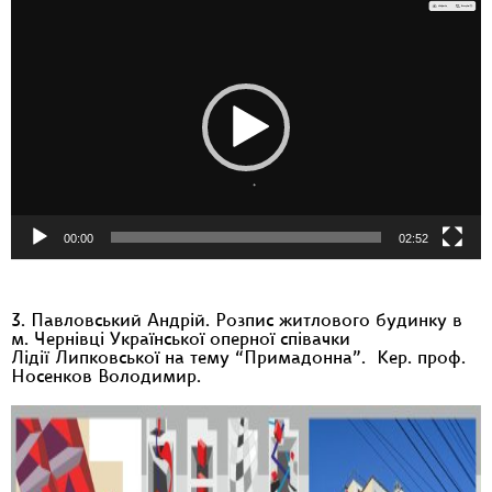
Відеопрогравач
00:00
02:52
3. Павловський Андрій. Розпис житлового будинку в
м. Чернівці Української оперної співачки
Лідії Липковської на тему “Примадонна”. Кер. проф.
Носенков Володимир.