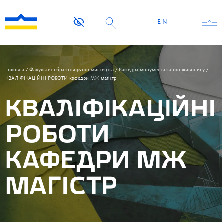
EN
Головна
/
Факультет образотворчого мистецтва
/
Кафедра монументального живопису
/
КВАЛІФІКАЦІЙНІ РОБОТИ кафедри МЖ магістр
КВАЛІФІКАЦІЙНІ
РОБОТИ
КАФЕДРИ МЖ
МАГІСТР