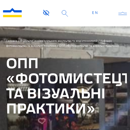
EN
Головна
/
Факультет аудіовізуального мистецтва та медіатехнологій
/
Кафедра
фотомистецтво та візуальні практики
/
ОПП «Фотомистецтво та візуальні практики»
ОПП
«ФОТОМИСТЕЦ
ТА ВІЗУАЛЬНІ
ПРАКТИКИ»