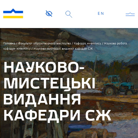
EN
Головна
/
Факультет образотворчого мистецтва
/
Кафедра живопису
/
Наукова робота
кафедри живопису
/
Науково-мистецькі видання кафедри СЖ
НАУКОВО-
МИСТЕЦЬКІ
ВИДАННЯ
КАФЕДРИ СЖ