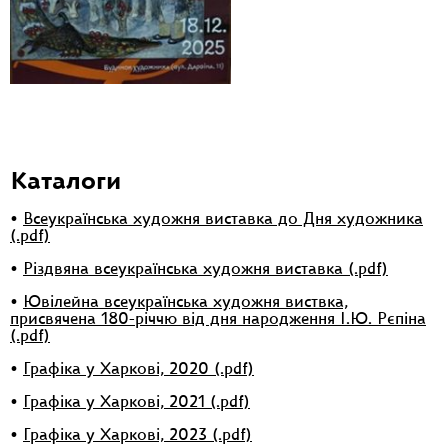
Каталоги
•
Всеукраїнська художня виставка до Дня художника
(.pdf)
•
Різдвяна всеукраїнська художня виставка (.pdf)
•
Ювілейна всеукраїнська художня виствка,
присвячена 180-річчю від дня народження І.Ю. Рєпіна
(.pdf)
•
Графіка у Харкові, 2020 (.pdf)
•
Графіка у Харкові, 2021 (.pdf)
•
Графіка у Харкові, 2023 (.pdf)