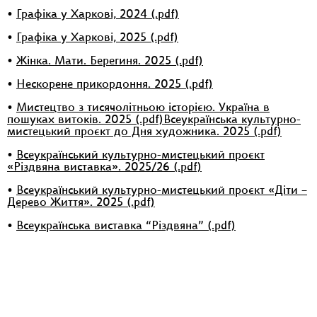
•
Графіка у Харкові, 2024 (.pdf)
•
Графіка у Харкові, 2025 (.pdf)
•
Жінка. Мати. Берегиня. 2025 (.pdf)
•
Нескорене прикордоння. 2025 (.pdf)
•
Мистецтво з тисячолітньою історією. Україна в
пошуках витоків. 2025 (.pdf)
Всеукраїнська культурно-
мистецький проєкт до Дня художника. 2025 (.pdf)
•
Всеукраїнський культурно-мистецький проєкт
«Різдвяна виставка». 2025/26 (.pdf)
•
Всеукраїнський культурно-мистецький проєкт «Діти –
Дерево Життя». 2025 (.pdf)
•
Всеукраїнська виставка “Різдвяна” (.pdf)