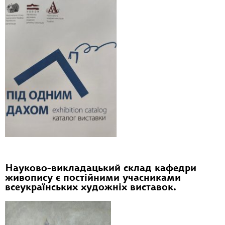
Науково-викладацький склад кафедри
живопису є постійними учасниками
всеукраїнських художніх виставок.