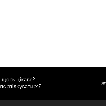
 щось цікаве?
ЗВ
поспілкуватися?