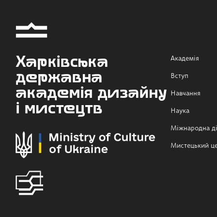
Харківська
Академія
державна
Вступ
академія дизайну
Навчання
і мистецтв
Наука
Міжнародна ді
Мистецький ц