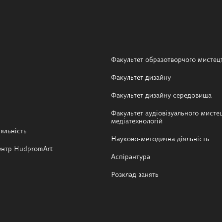
Факультет образотворчого мистец
Факультет дизайну
Факультет дизайну середовища
Факультет аудіовізуального мистец
медіатехнологій
яльність
Науково-методична діяльність
ентр HudpromArt
Аспірантура
Розклад занять