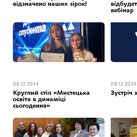
відзначено наших зірок!
відбуде
вебінар
08.12.2024
08.12.2024
Круглий стіл «Мистецька
Зустріч 
освіта в динаміці
сьогодення»