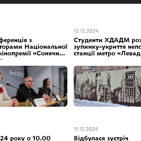
13.12.2024
ференція з
Студенти ХДАДМ ро
аторами Національної
зупинку-укриття неп
кінопремії «Сонячний
станції метро «Лева
й»
11.12.2024
24 року о 10.00
Відбулася зустріч