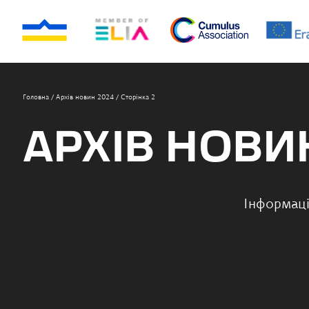
Головна
/
Архів новин 2024
/
Сторінка 2
АРХІВ НОВИ
Інформаці