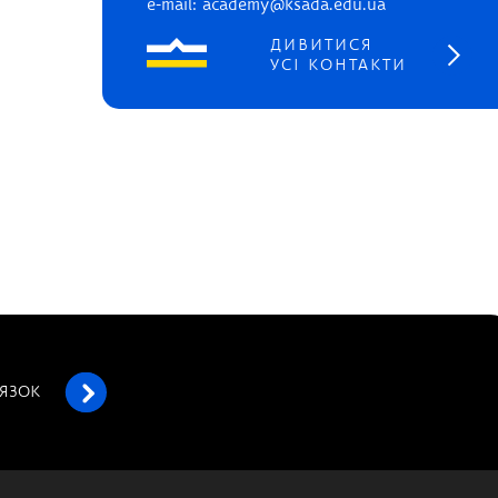
e-mail: academy@ksada.edu.ua
ДИВИТИСЯ
УСІ КОНТАКТИ
’ЯЗОК