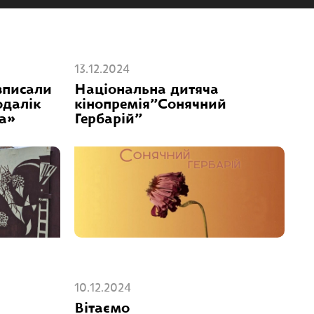
13.12.2024
зписали
Національна дитяча
одалік
кінопремія”Сонячний
да»
Гербарій”
10.12.2024
Вітаємо