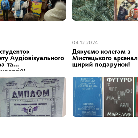
04.12.2024
студенток
Дякуємо колегам з
ету Аудіовізуального
Мистецького арсенал
а та
щирий подарунок!
нологій!