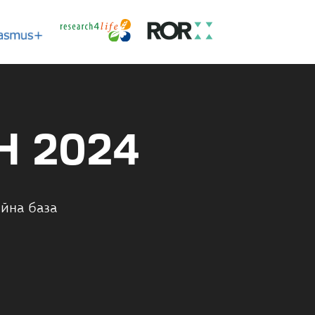
Н 2024
йна база