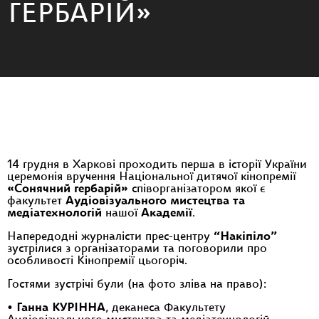
ГЕРБАРІЙ»
14 грудня в Харкові проходить перша в історії України
церемонія вручення Національної дитячої кінопремії
«Сонячний гербарій»
співорганізатором якої є
факультет
Аудіовізуального мистецтва та
медіатехнологій
нашої
Академії
.
Напередодні журналісти прес-центру
“Накіпіло”
зустрілися з організаторами та поговорили про
особливості Кінопремії цьогоріч.
Гостями зустрічі були (на фото зліва на право):
•
Ганна КУРІННА
, деканеса Факультету