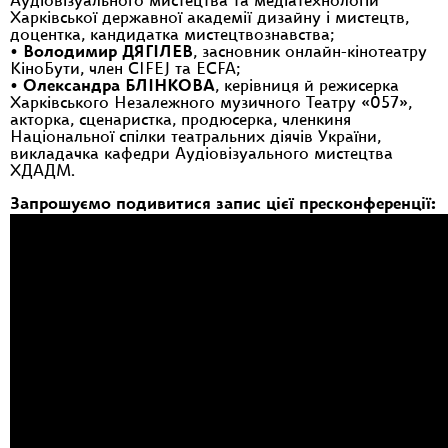
Аудіовізуального мистецтва та медіатехнологій
Харківської державної академії дизайну і мистецтв,
доцентка, кандидатка мистецтвознавства;
•
Володимир ДЯГІЛЕВ
, засновник онлайн-кінотеатру
КіноБути, член CIFEJ та ECFA;
•
Олександра БЛІНКОВА
, керівниця й режисерка
Харківського Незалежного музичного Театру «057»,
акторка, сценаристка, продюсерка, членкиня
Національної спілки театральних діячів України,
викладачка кафедри Аудіовізуального мистецтва
ХДАДМ.
Запрошуємо подивитися запис цієї пресконференції: