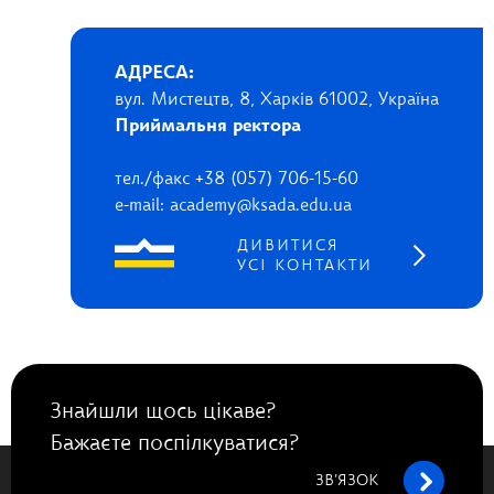
АДРЕСА:
вул. Мистецтв, 8, Харків 61002, Україна
Приймальня ректора
тел./факс +38 (057) 706-15-60
e-mail: academy@ksada.edu.ua
ДИВИТИСЯ
УСІ КОНТАКТИ
Знайшли щось цікаве?
Бажаєте поспілкуватися?
ЗВ’ЯЗОК