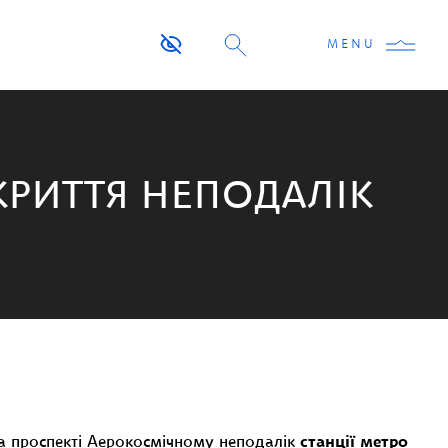
MENU
КРИТТЯ НЕПОДАЛІК
а проспекті Аерокосмічному неподалік
станції метро