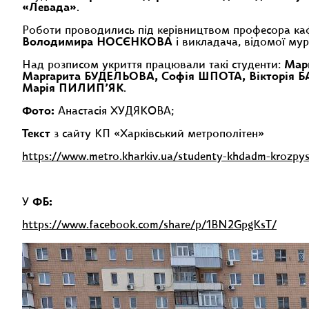
«Левада»
.
Роботи проводились під керівництвом професора к
Володимира НОСЄНКОВА
і викладача, відомої мур
Над розписом укриття працювали такі студенти:
Мар
Маргарита БУДЕЛЬОВА, Софія ШПОТА, Вікторія
Марія ПИЛИП’ЯК
.
Фото:
Анастасія ХУДЯКОВА;
Текст
з сайту КП «Харківський метрополітен»
https://www.metro.kharkiv.ua/studenty-khdadm-krozp
У
ФБ:
https://www.facebook.com/share/p/1BN2GpgKsT/