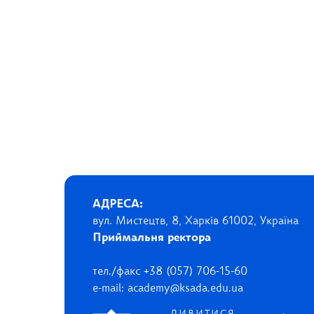
АДРЕСА:
вул. Мистецтв, 8, Харків 61002, Україна
Приймальня ректора
тел./факс +38 (057) 706-15-60
e-mail: academy@ksada.edu.ua