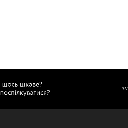
 щось цікаве?
ЗВ
поспілкуватися?