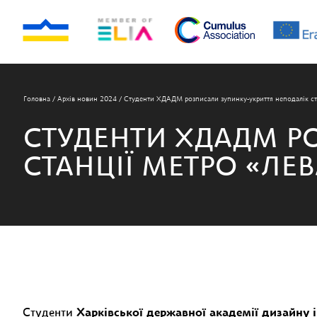
Головна
/
Архів новин 2024
/
Студенти ХДАДМ розписали зупинку-укриття неподалік ст
СТУДЕНТИ ХДАДМ Р
СТАНЦІЇ МЕТРО «ЛЕ
Студенти
Харківської державної академії дизайну 