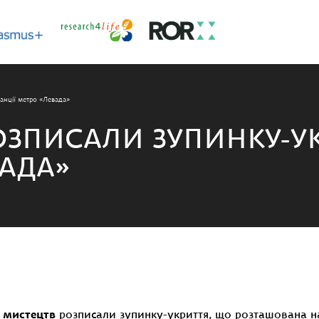
анції метро «Левада»
ОЗПИСАЛИ ЗУПИНКУ-У
ВАДА»
і мистецтв
розписали зупинку-укриття, що розташована н