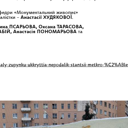
афедри «Монументальний живопис»
алістки –
Анастасії ХУДЯКОВОЇ
.
ина ПСАРЬОВА, Оксана ТАРАСОВА,
 БАБІЙ, Анастасія ПОНОМАРЬОВА
та
ysaly-zupynku-ukkryttia-nepodalik-stantsii-metkro-%C2%A