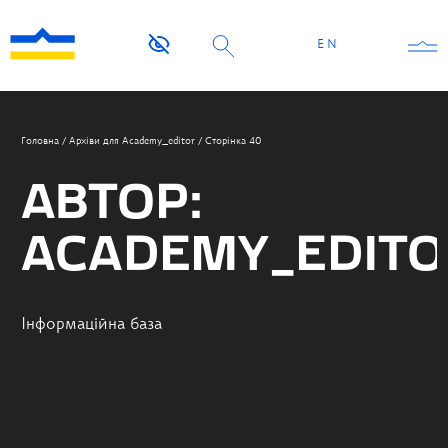
EN
Головна
/
Архіви для Academy_editor
/
Сторінка 40
АВТОР:
ACADEMY_EDITO
Інформаційна база