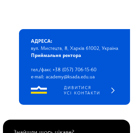
АДРЕСА:
вул. Мистецтв, 8, Харків 61002, Україна
Приймальня ректора
тел./факс +38 (057) 706-15-60
e-mail: academy@ksada.edu.ua
ДИВИТИСЯ
УСІ КОНТАКТИ
Знайшли щось цікаве?