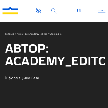
EN
Головна
/
Архіви для Academy_editor
/
Сторінка 4
АВТОР:
ACADEMY_EDITO
Інформаційна база