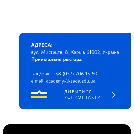
АДРЕСА:
вул. Мистецтв, 8, Харків 61002, Україна
Приймальня ректора
тел./факс +38 (057) 706-15-60
e-mail: academy@ksada.edu.ua
ДИВИТИСЯ
УСІ КОНТАКТИ