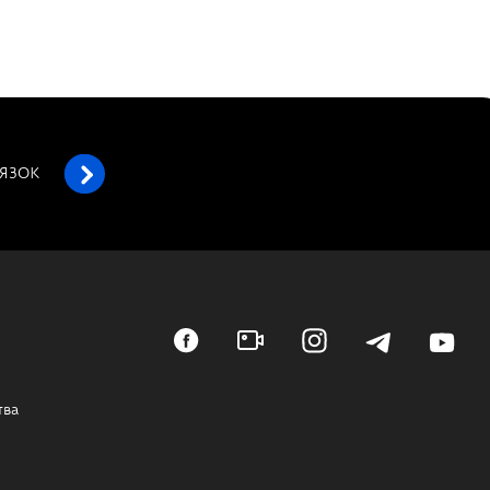
’ЯЗОК
тва