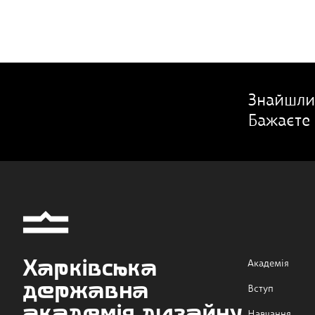
Знайшли
Бажаєте 
Харківська
Академія
державна
Вступ
академія дизайну
Навчання