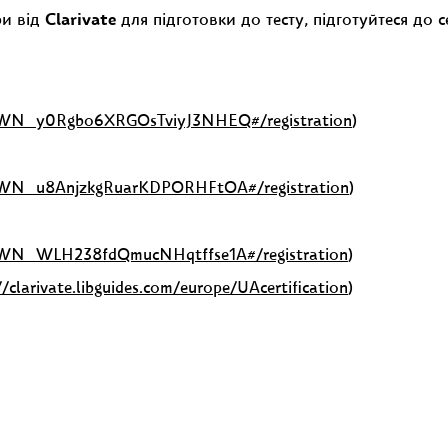
ри від
Clarivate
для підготовки до тесту, підготуйтеся до 
er/WN_y0Rgbo6XRGOsTviyJ3NHEQ#/registration
)
er/WN_u8AnjzkgRuarKDPORHFtOA#/registration
)
er/WN_WLH238fdQmucNHqtffse1A#/registration
)
//clarivate.libguides.com/europe/UAcertification
)