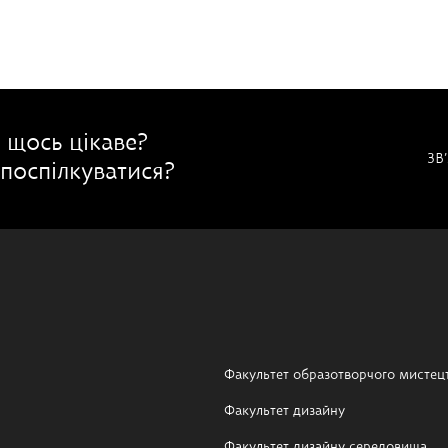
 щось цікаве?
ЗВ
поспілкуватися?
Факультет образотворчого мистец
Факультет дизайну
Факультет дизайну середовища