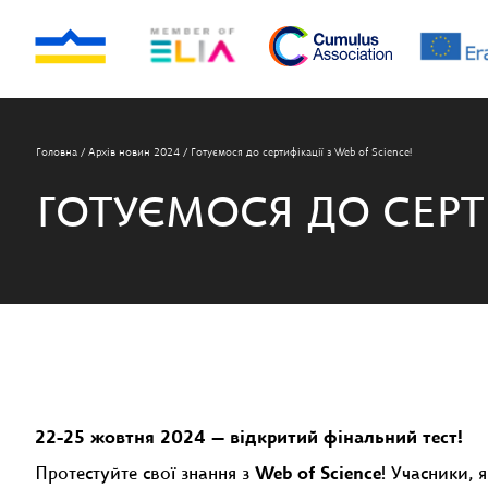
Головна
/
Архів новин 2024
/
Готуємося до сертифікації з Web of Science!
ГОТУЄМОСЯ ДО СЕРТИ
22-25 жовтня 2024 — відкритий фінальний тест!
Протестуйте свої знання з
Web of Science
! Учасники, 