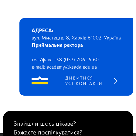
АДРЕСА:
вул. Мистецтв, 8, Харків 61002, Україна
Приймальня ректора
тел./факс +38 (057) 706-15-60
e-mail: academy@ksada.edu.ua
ДИВИТИСЯ
УСІ КОНТАКТИ
Знайшли щось цікаве?
Бажаєте поспілкуватися?