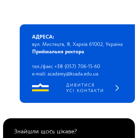
АДРЕСА:
вул. Мистецтв, 8, Харків 61002, Україна
Приймальня ректора
тел./факс +38 (057) 706-15-60
e-mail: academy@ksada.edu.ua
ДИВИТИСЯ
УСІ КОНТАКТИ
Знайшли щось цікаве?