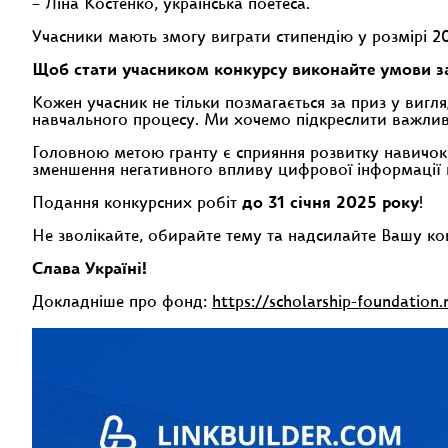
– Ліна Костенко, українська поетеса.
Учасники мають змогу виграти стипендію у розмірі 2
Щоб стати учасником конкурсу виконайте умови заз
Кожен учасник не тільки позмагається за приз у вигл
навчального процесу. Ми хочемо підкреслити важливі
Головною метою гранту є сприяння розвитку навичок
зменшення негативного впливу цифрової інформації 
Подання конкурсних робіт
до 31 січня 2025 року
!
Не зволікайте, обирайте тему та надсилайте Вашу ко
Слава Україні!
Докладніше про фонд:
https://scholarship-foundation.