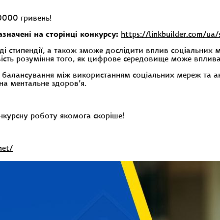
0000 гривень!
начені на сторінці конкурсу:
https://linkbuilder.com/ua/
яді стипендії, а також зможе дослідити вплив соціальних 
сть розуміння того, як цифрове середовище може впливати
 балансування між використанням соціальних мереж та ак
на ментальне здоров’я.
нкурсну роботу якомога скоріше!
net/