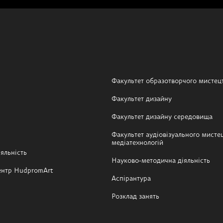
Факультет образотворчого мистец
Факультет дизайну
Факультет дизайну середовища
Факультет аудіовізуального мистец
медіатехнологій
яльність
Науково-методична діяльність
ентр HudpromArt
Аспірантура
Розклад занять