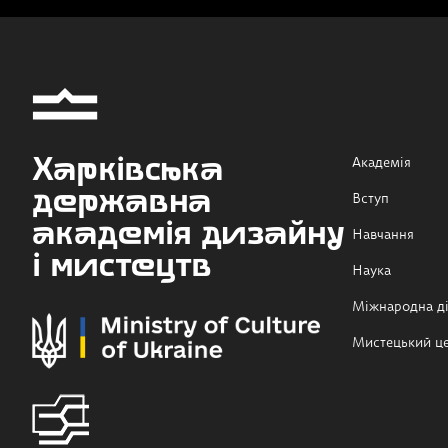
Харківська
Академія
державна
Вступ
академія дизайну
Навчання
і мистецтв
Наука
Міжнародна ді
Мистецький ц