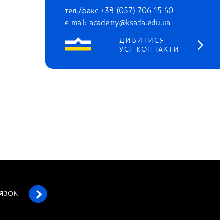
тел./факс +38 (057) 706-15-60
e-mail: academy@ksada.edu.ua
ДИВИТИСЯ
УСІ КОНТАКТИ
’ЯЗОК