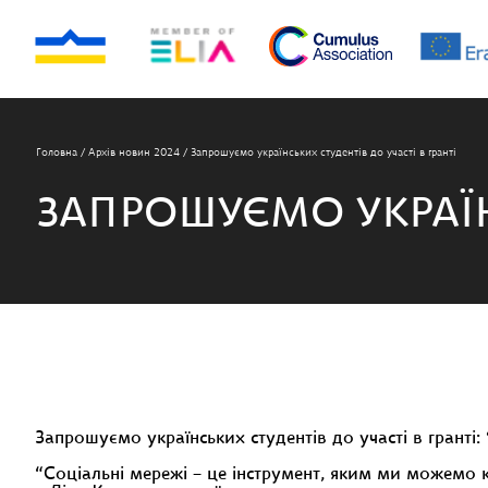
Головна
/
Архів новин 2024
/
Запрошуємо українських студентів до участі в гранті
ЗАПРОШУЄМО УКРАЇН
Запрошуємо українських студентів до участі в гранті:
“Соціальні мережі – це інструмент, яким ми можемо 