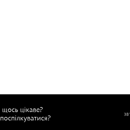
 щось цікаве?
ЗВ
поспілкуватися?