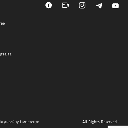
тва
тва та
я дизайну і мистецтв
· All Rights Reserved ·