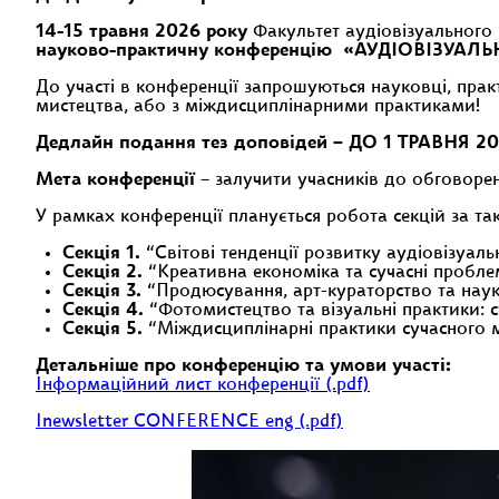
14-15 травня 2026 року
Факультет аудіовізуального 
науково-практичну конференцію «АУДІОВІЗУАЛЬН
До участі в конференції запрошуються науковці, практ
мистецтва, або з міждисциплінарними практиками!
Дедлайн подання тез доповідей – ДО 1 ТРАВНЯ 2
Мета конференції
– залучити учасників до обговорен
У рамках конференції планується робота секцій за т
Секція 1.
“Світові тенденції розвитку аудіовізуаль
Секція 2.
“Креативна економіка та сучасні пробле
Секція 3.
“Продюсування, арт-кураторство та наук
Секція 4.
“Фотомистецтво та візуальні практики: су
Секція 5.
“Міждисциплінарні практики сучасного ми
Детальніше про конференцію та умови участі:
Інформаційний лист конференції (.pdf)
Іnewsletter CONFERENCE eng (.pdf)