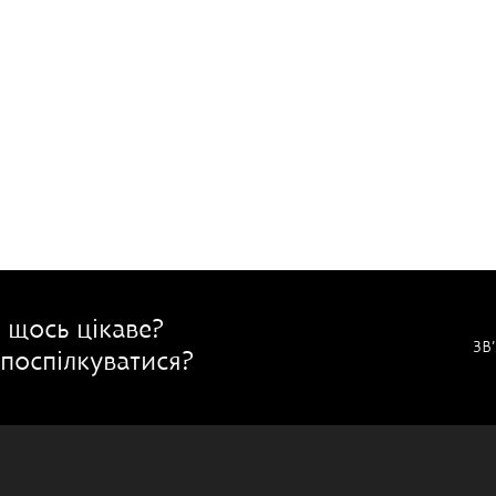
 щось цікаве?
ЗВ
поспілкуватися?