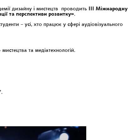
адемії дизайну і мистецтв проводить
ІІІ Міжнародну
ї та перспективи розвитку»
.
туденти – усі, хто працює у сфері аудіовізуального
 мистецтва та медіатехнологій.
.