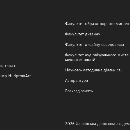
Факультет образотворчого мистец
Факультет дизайну
Факультет дизайну середовища
Факультет аудіовізуального мистец
медіатехнологій
яльність
Науково-методична діяльність
ентр HudpromArt
Аспірантура
Розклад занять
2026 Харківська державна академі