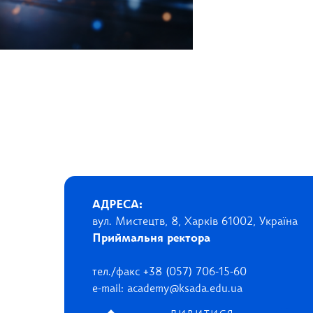
АДРЕСА:
вул. Мистецтв, 8, Харків 61002, Україна
Приймальня ректора
тел./факс +38 (057) 706-15-60
e-mail: academy@ksada.edu.ua