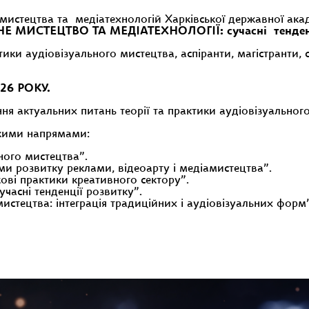
мистецтва та медіатехнологій Харківської державної ак
Е МИСТЕЦТВО ТА МЕДІАТЕХНОЛОГІЇ: сучасні тенденці
ики аудіовізуального мистецтва, аспіранти, магістранти, с
026 РОКУ.
ня актуальних питань теорії та практики аудіовізуального
акими напрямами:
ного мистецтва”.
ми розвитку реклами, відеоарту і медіамистецтва”.
ові практики креативного сектору”.
часні тенденції розвитку”.
стецтва: інтеграція традиційних і аудіовізуальних форм”