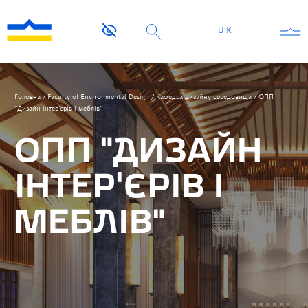
UK
Головна
/
Faculty of Environmental Design
/
Кафедра дизайну середовища
/
ОПП
“Дизайн інтер’єрів і меблів”
ОПП “ДИЗАЙН
ІНТЕР’ЄРІВ І
МЕБЛІВ”