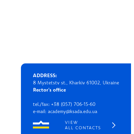
ADDRESS:
8 Mystetstv st., Kharkiv 61002, Ukraine
Rector's office
tel./fax: +38 (057) 706-15-60
e-mail: academy@ksada.edu.ua
VIEW
ALL CONTACTS