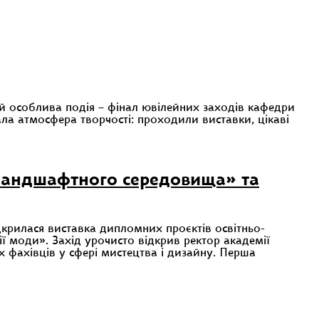
соблива подія – фінал ювілейних заходів кафедри
ала атмосфера творчості: проходили виставки, цікаві
ландшафтного середовища» та
ідкрилася виставка дипломних проєктів освітньо-
 моди». Захід урочисто відкрив ректор академії
 фахівців у сфері мистецтва і дизайну. Перша