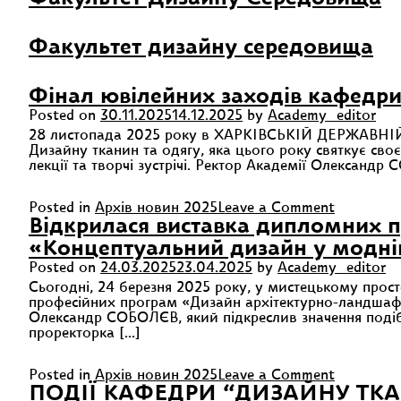
Факультет дизайну середовища
Фінал ювілейних заходів кафедри
Posted on
30.11.2025
14.12.2025
by
Academy_editor
28 листопада 2025 року в ХАРКІВСЬКІЙ ДЕРЖАВНІЙ
Дизайну тканин та одягу, яка цього року святкує своє
лекції та творчі зустрічі. Ректор Академії Олександр
on
Posted in
Архів новин 2025
Leave a Comment
Фінал
Відкрилася виставка дипломних 
ювілейни
«Концептуальний дизайн у модній
заходів
Posted on
24.03.2025
23.04.2025
by
Academy_editor
кафедри
Дизайну
Сьогодні, 24 березня 2025 року, у мистецькому прост
тканин
професійних програм «Дизайн архітектурно-ландшафт
та
Олександр СОБОЛЄВ, який підкреслив значення подібн
одягу
проректорка […]
on
Posted in
Архів новин 2025
Leave a Comment
Відкрила
ПОДІЇ КАФЕДРИ “ДИЗАЙНУ ТКА