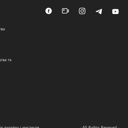
тва
тва та
я дизайну і мистецтв
· All Rights Reserved ·