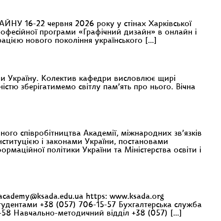
6-22 червня 2026 року у стінах Харківської
професійної програми «Графічний дизайн» в онлайн і
рацією нового покоління українського […]
ючи Україну. Колектив кафедри висловлює щирі
стю зберігатимемо світлу пам’ять про нього. Вічна
го співробітництва Академії, міжнародних зв’язків
Конституцією і законами України, постановами
ормаційної політики України та Міністерства освіти і
academy@ksada.edu.ua https: www.ksada.org
студентами +38 (057) 706-15-57 Бухгалтерська служба
5-58 Навчально-методичний відділ +38 (057) […]