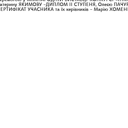
» з перемогою у МІЖНАРОДНІЙ ВИСТАВЦІ-КОНКУРСІ «ІН
Катерину ЯКИМОВУ –ДИПЛОМ ІІ СТУПЕНЯ, Олесю ПАЧУ
РТИФІКАТ УЧАСНИКА та їх керівників – Марію ХОМЕН
ю у