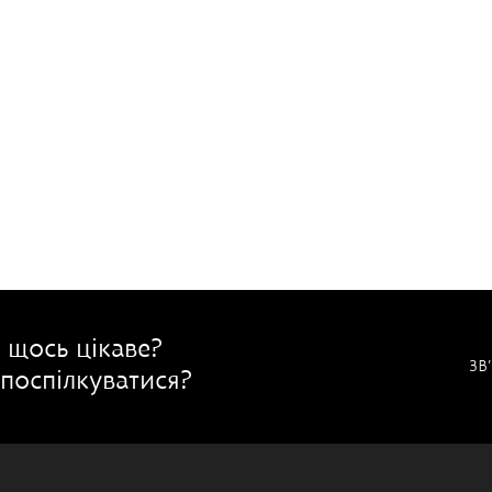
 щось цікаве?
ЗВ
поспілкуватися?