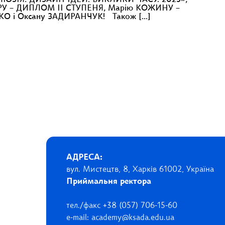
КЛЮЗІЯ: ДИЗАЙН ІДЕЙ. ВИКЛИКИ ЧАСУ. 2025»,
РУ – ДИПЛОМ ІІ СТУПЕНЯ, Марію КОЖИНУ –
КО і Оксану ЗАДИРАНЧУК! Також […]
АДРЕСА:
вул. Мистецтв, 8, Харків 61002, Україна
Приймальня ректора
тел./факс +38 (057) 706-15-60
e-mail: academy@ksada.edu.ua