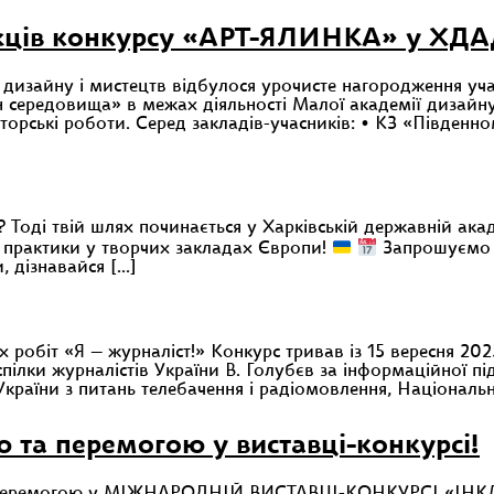
жців конкурсу «АРТ-ЯЛИНКА» у ХД
ії дизайну і мистецтв відбулося урочисте нагородження 
ередовища» в межах діяльності Малої академії дизайну
вторські роботи. Серед закладів-учасників: • КЗ «Південн
рі? Тоді твій шлях починається у Харківській державній а
 практики у творчих закладах Європи!
Запрошуємо 2
 дізнавайся […]
 робіт «Я — журналіст!» Конкурс тривав із 15 вересня 202
ілки журналістів України В. Голубєв за інформаційної під
України з питань телебачення і радіомовлення, Національн
 та перемогою у виставці-конкурсі!