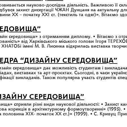
звивається науково-дослідна діяльність. Важливою її скл
их
ідбувся захист дисертації ЧЖАН Дунцаня на актуальну для
ини ХХ – початку ХХІ ст. (текстиль та одяг)». Вітаємо зд
рно-
РЕДОВИЩА”
тного
ща»
айн середовища» з отриманням диплому. • Вітаємо з от
ованість» від Харківського міського голови Ігоря ТЕР
уальний
у ХНАТОБі імені М. В. Лисенка відкрилась виставка творчих
ЕДРА “ДИЗАЙНУ СЕРЕДОВИЩА”
изайн середовища» дає можливість студентам і виклада
адах, виставках та арт-проєктах. Сьогодні, в часи українс
ікації викладачів. Також популярна участь студентів спец
ИЗАЙНУ СЕРЕДОВИЩА”
а» сприяли різні види наукової діяльності: • Захист ка
рова корекція в архітектурному формоутворенні» (1993). •
 половина XIX- початок XX ст.)» (1999). • С. Кривуц П