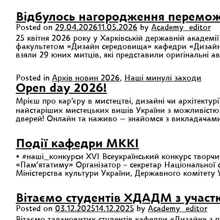
Відбулось нагородження перемо
Posted on
29.04.2026
11.05.2026
by
Academy_editor
25 квітня 2026 року у Харківській державній академ
факультетом «Дизайн середовища» кафедри «Дизайн с
взяли 29 юних митців, які представили оригінальні а
Posted in
Архів новин 2026
,
Наші минулі заходи
Open day 2026!
Мрієш про кар’єру в мистецтві, дизайні чи архітекту
найстаріших мистецьких вишів України з можливістю
дверей! Онлайн та наживо — знайомся з викладачами,
Події кафедри МККІ
• #наші_конкурси XVI Всеукраїнський конкурс творчих
«Пам’ятатиму» Організатор – секретар Національної сп
Міністерства культури України, Державного комітету 
Вітаємо студентів ХДАДМ з участю
Posted on
03.12.2025
14.12.2025
by
Academy_editor