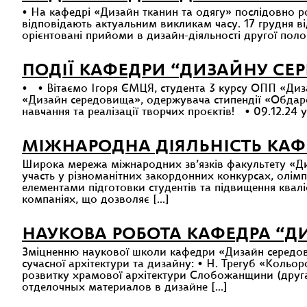
виставка
• На кафедрі «Дизайн тканин та одягу» послідовно ро
дипломн
відповідають актуальним викликам часу. 17 грудня в
проєктів
орієнтовані прийоми в дизайн-діяльності другої полов
ОПП
«Дизайн
архітекту
ПОДІЇ КАФЕДРИ “ДИЗАЙНУ СЕ
ландшаф
середови
• • Вітаємо Ігоря ЄМЦЯ, студента 3 курсу ОПП «Диз
та
«Дизайн середовища», одержувача стипендії «Обдар
«Концепт
навчання та реалізації творчих проєктів! • 09.12.24 
дизайн
у
модній
МІЖНАРОДНА ДІЯЛЬНІСТЬ КАФ
індустрії»
Широка мережа міжнародних зв’язків факультету «Д
участь у різноманітних закордонних конкурсах, олімпі
елементами підготовки студентів та підвищення кваліф
компаніях, що дозволяє […]
НАУКОВА РОБОТА КАФЕДРА “Д
Зміцненню наукової школи кафедри «Дизайн середовищ
сучасної архітектури та дизайну: • Н. Трегуб «Кольо
розвитку храмової архітектури Слобожанщини (друга
отделочных материалов в дизайне […]