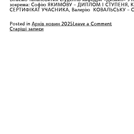
Вітаємо талановитих студентів кафедри «Дизайн
зокрема: Софію ЯКИМОВУ – ДИПЛОМ І СТУПЕНЯ, 
СЕРТИФІКАТ УЧАСНИКА, Валерію КОВАЛЬСЬКУ – СЕ
on
Posted in
Архів новин 2025
Leave a Comment
Навігація
Вітаємо
Старіші записи
студентів
за
ХДАДМ
записами
з
участю
та
перемого
виставці-
конкурсі!