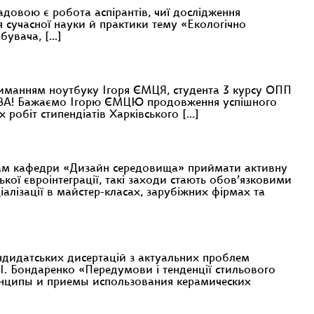
адовою є робота аспірантів, чиї дослідження
 сучасної науки й практики тему «Екологічно
обувача, […]
риманням ноутбуку Ігоря ЄМЦЯ, студента 3 курсу ОПП
ЕХОВА! Бажаємо Ігорю ЄМЦЮ продовження успішного
 робіт стипендіатів Харківського […]
чам кафедри «Дизайн середовища» приймати активну
ької євроінтеграції, такі заходи стають обов’язковими
іалізації в майстер-класах, зарубіжних фірмах та
ндидатських дисертацій з актуальних проблем
 І. Бондаренко «Передумови і тенденції стильового
ринципы и приемы использования керамических