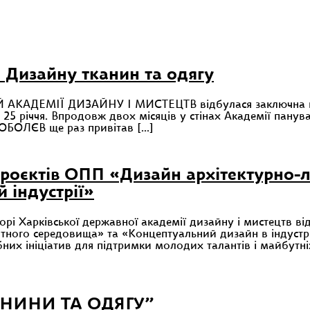
 Дизайну тканин та одягу
 АКАДЕМІЇ ДИЗАЙНУ І МИСТЕЦТВ відбулася заключна й о
 25 річчя. Впродовж двох місяців у стінах Академії панув
 СОБОЛЄВ ще раз привітав […]
проєктів ОПП «Дизайн архітектурно-
х
 індустрії»
орі Харківської державної академії дизайну і мистецтв в
ного середовища» та «Концептуальний дизайн в індустрії
их ініціатив для підтримки молодих талантів і майбутніх
ся
НИНИ ТА ОДЯГУ”