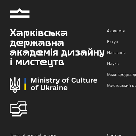
Харківська
Академія
державна
Вступ
академія дизайну
Навчання
і мистецтв
Наука
Міжнародна ді
Мистецький ц
Terms of use and privacy
Cookies