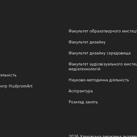
Факультет образотворчого мистец
Факультет дизайну
Факультет дизайну середовища
Факультет аудіовізуального мистец
медіатехнологій
яльність
Науково-методична діяльність
ентр HudpromArt
Аспірантура
Розклад занять
2026 Харківська державна академі