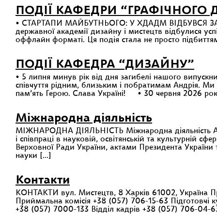
ПОДІЇ КАФЕДРИ “ГРАФІЧНОГО
• СТАРТАПИ МАЙБУТНЬОГО: У ХДАДМ ВІДБУВСЯ ЗАХ
державної академії дизайну і мистецтв відбулися усп
оффлайн форматі. Ця подія стала не просто підбиттям
ПОДІЇ КАФЕДРА “ДИЗАЙНУ”
• 5 липня минув рік від дня загибелі нашого випуск
співчуття рідним, близьким і побратимам Андрія. Ми 
пам’ять Герою. Слава Україні! • 30 червня 2026 рок
Міжнародна діяльність
МІЖНАРОДНА ДІЯЛЬНІСТЬ Міжнародна діяльність Акаде
і співпраці в науковій, освітянській та культурній с
Верховної Ради України, актами Президента України та
науки […]
Контакти
КОНТАКТИ вул. Мистецтв, 8 Харків 61002, Україна Пр
Приймальна комісія +38 (057) 706-15-63 Підготовчі к
+38 (057) 7000-133 Відділ кадрів +38 (057) 706-04-