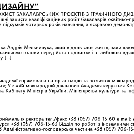
 ДИЗАЙНУ”
ИСТ БАКАЛАВРСЬКИХ ПРОЄКТІВ З ГРАФІЧНОГО ДИЗАЙНУ 1
ішні захисти кваліфікаційних робіт бакалаврів освітньо-
 підсумків чотирьох років навчання, а яскравою демонст
ника Андрія Мельничука, який віддав своє життя, захища
схиляємо голови перед його подвигом і з глибокою вдячні
у […]
мії спрямована на організацію та розвиток міжнародно
ферах; У своїй міжнародній діяльності Академія керується 
 Кабінету Міністрів України, Міністерства культури та інф
иймальня ректора тел./факс +38 (057) 706-15-60 e-mail: 
урси +38 (057) 706-15-63 Відділ по роботі з іноземними 
63 Адміністративно-господарська частина +38 (057) 706-1