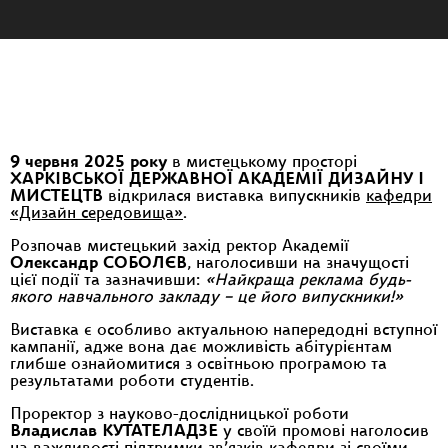
9 червня 2025 року
в мистецькому просторі
ХАРКІВСЬКОЇ ДЕРЖАВНОЇ АКАДЕМІЇ ДИЗАЙНУ І
МИСТЕЦТВ
відкрилася виставка випускників
кафедри
«Дизайн середовища»
.
Розпочав мистецький захід ректор Академії
Олександр СОБОЛЄВ
, наголосивши на значущості
цієї події та зазначивши:
«Найкраща реклама будь-
якого навчального закладу – це його випускники!»
Виставка є особливо актуальною напередодні вступної
кампанії, адже вона дає можливість абітурієнтам
глибше ознайомитися з освітньою програмою та
результатами роботи студентів.
Проректор з науково-дослідницької роботи
Владислав КУТАТЕЛАДЗЕ
у своїй промові наголосив