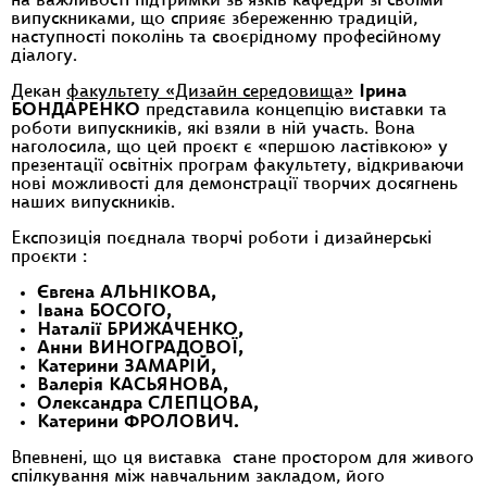
на важливості підтримки зв’язків кафедри зі своїми
випускниками, що сприяє збереженню традицій,
наступності поколінь та своєрідному професійному
діалогу.
Декан
факультету «Дизайн середовища»
Ірина
БОНДАРЕНКО
представила концепцію виставки та
роботи випускників, які взяли в ній участь. Вона
наголосила, що цей проєкт є «першою ластівкою» у
презентації освітніх програм факультету, відкриваючи
нові можливості для демонстрації творчих досягнень
наших випускників.
Експозиція поєднала творчі роботи і дизайнерські
проєкти :
Євгена АЛЬНІКОВА,
Івана БОСОГО,
Наталії БРИЖАЧЕНКО,
Анни ВИНОГРАДОВОЇ,
Катерини ЗАМАРІЙ,
Валерія КАСЬЯНОВА,
Олександра СЛЕПЦОВА,
Катерини ФРОЛОВИЧ.
Впевнені, що ця виставка стане простором для живого
спілкування між навчальним закладом, його