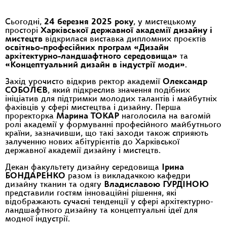
Сьогодні,
24 березня 2025 року
, у мистецькому
просторі
Харківської державної академії дизайну і
мистецтв
відкрилася виставка дипломних проєктів
освітньо-професійних програм «Дизайн
архітектурно-ландшафтного середовища»
та
«Концептуальний дизайн в індустрії моди»
.
Захід урочисто відкрив ректор академії
Олександр
СОБОЛЄВ
, який підкреслив значення подібних
ініціатив для підтримки молодих талантів і майбутніх
фахівців у сфері мистецтва і дизайну. Перша
проректорка
Марина ТОКАР
наголосила на вагомій
ролі академії у формуванні професійного майбутнього
країни, зазначивши, що такі заходи також сприяють
залученню нових абітурієнтів до Харківської
державної академії дизайну і мистецтв.
Декан факультету дизайну середовища
Ірина
БОНДАРЕНКО
разом із викладачкою кафедри
дизайну тканин та одягу
Владиславою ГУРДІНОЮ
представили гостям інноваційні рішення, які
відображають сучасні тенденції у сфері архітектурно-
ландшафтного дизайну та концептуальні ідеї для
модної індустрії.