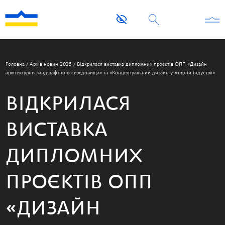
Головна
/
Архів новин 2025
/
Відкрилася виставка дипломних проєктів ОПП «Дизайн
архітектурно-ландшафтного середовища» та «Концептуальний дизайн у модній індустрії»
ВІДКРИЛАСЯ
ВИСТАВКА
ДИПЛОМНИХ
ПРОЄКТІВ ОПП
«ДИЗАЙН