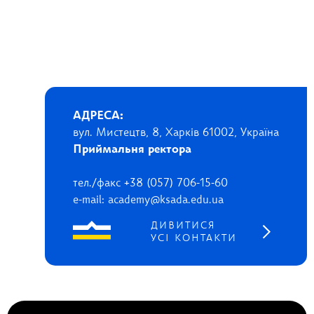
АДРЕСА:
вул. Мистецтв, 8, Харків 61002, Україна
Приймальня ректора
тел./факс +38 (057) 706-15-60
e-mail: academy@ksada.edu.ua
ДИВИТИСЯ
УСІ КОНТАКТИ