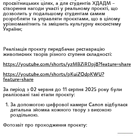
просвітницьких цілях, а для студентів ХДАДМ –
створення нагоди участі у реальному проєкті, що
дозволить у подальшому студентам самим
розробляти та управляти проєктами, що в цілому
урізноманітнить та зміцнить культурну екосистему
України;
Реалізація проєкту передбачає реставрацію
живописних творів різного ступеня складності:
https://youtube.com/shorts/yzMBZiRDpj8?feature=share
https://youtube.com/shorts/pKuiZOdpKWU?
feature=share
За період з 02 червня до 11 серпня 2025 року були
реалізовані такі етапи проєкту:
За допомогою цифрової камери Canon відбулася
детальна зйомка кожного твору з високою
роздільною.
Фотозвіт про проходження проєкту: