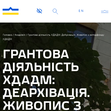
EN
Головна
/
Академія
/
Грантова діяльність ХДАДМ: ДеАрхівація. Живопис з методфонду
ХДАДМ
ГРАНТОВА
ДІЯЛЬНІСТЬ
ХДАДМ:
ДЕАРХІВАЦІЯ.
ЖИВОПИС З