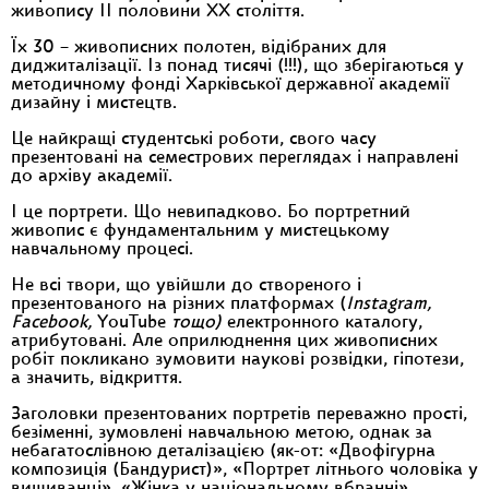
живопису ІІ половини ХХ століття.
Їх 30 – живописних полотен, відібраних для
диджиталізації. Із понад тисячі (!!!), що зберігаються у
методичному фонді Харківської державної академії
дизайну і мистецтв.
Це найкращі студентські роботи, свого часу
презентовані на семестрових переглядах і направлені
до архіву академії.
І це портрети. Що невипадково. Бо портретний
живопис є фундаментальним у мистецькому
навчальному процесі.
Не всі твори, що увійшли до створеного і
презентованого на різних платформах (
Instagram,
Facebook
,
YouTube
тощо)
електронного каталогу,
атрибутовані. Але оприлюднення цих живописних
робіт покликано зумовити наукові розвідки, гіпотези,
а значить, відкриття.
Заголовки презентованих портретів переважно прості,
безіменні, зумовлені навчальною метою, однак за
небагатослівною деталізацією (як-от: «Двофігурна
композиція (Бандурист)», «Портрет літнього чоловіка у