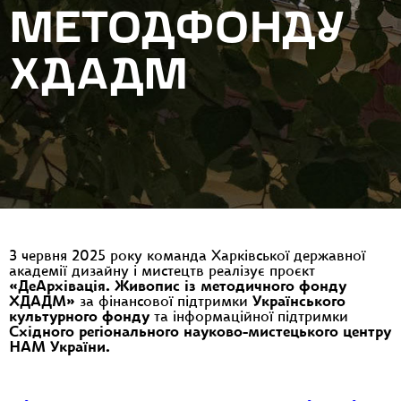
МЕТОДФОНДУ
ХДАДМ
З червня 2025 року команда Харківської державної
академії дизайну і мистецтв реалізує проєкт
«ДеАрхівація. Живопис із методичного фонду
ХДАДМ»
за фінансової підтримки
Українського
культурного фонду
та інформаційної підтримки
Східного регіонального науково-мистецького центру
НАМ України.