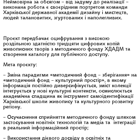
Неймовірна за обсягом – від задуму до реалізації –
виконана робота є своєрідним портретом команди
Харківської державної академії дизайну і мистецтв,
людей талановитих, згуртованих і наполегливих.
Проєкт передбачає оцифрування з високою
роздільною здатністю тридцяти цифрових копій
живописних творів з методичного фонду ХДАДМ та
створення каталогу для публічного доступу.
Мета проєкту:
– Зміна парадигми «методичний фонд – зберігання» на
«методичний фонд – культурний простір», в якому
інформація постійно диверсифікується, зміст колекції
інтегрується у нові культурні контексти, осмислюється
академічна спадщина як інструмент самоідентифікації
Харківської школи живопису та культурного розвитку
регіону.
– Осучаснення сприйняття методичного фонду шляхом
застосування новітніх технологій та медіа та інтеграції
в реальний інформаційний простір;
– Використання дієвого досвіду в освітніх та