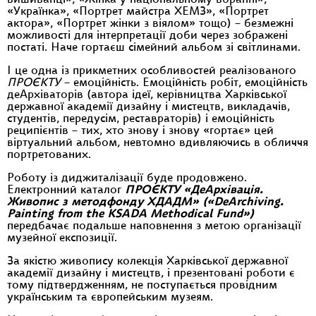
вишиванці», «Жінка у національному вбранні»,
«Українка», «Портрет майстра ХЕМЗ», «Портрет
актора», «Портрет жінки з віялом» тощо) – безмежні
можливості для інтерпретації доби через зображені
постаті. Наче гортаєш сімейний альбом зі світлинами.
І це одна із прикметних особливостей реалізованого
ПРОЄКТУ
– емоційність. Емоційність робіт, емоційність
деАрхіваторів (автора ідеї, керівництва Харківської
державної академії дизайну і мистецтв, викладачів,
студентів, передусім, реставраторів) і емоційність
реципієнтів – тих, хто знову і знову «гортає» цей
віртуальний альбом, невтомно вдивляючись в обличчя
портретованих.
Роботу із диджиталізації буде продовжено.
Електронний каталог
ПРОЄКТ
У
«ДеАрхівація.
Живопис з методфонду ХДАДМ»
(
«DeArchiving.
Painting from the KSADA Methodical Fund»
)
передбачає подальше наповнення з метою організації
музейної експозиції.
За якістю живопису колекція Харківської державної
академії дизайну і мистецтв, і презентовані роботи є
тому підтвердженням, не поступається провідним
українським та європейським музеям.