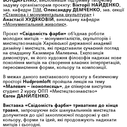
БОНДАРЕНКО
, висловивши підтримку творчому
задуму організаторам проєкту:
Вікторії НАЙДЕНКО
,
зав. кафедри
ТІМ
,
Олександру ДЕМЧЕНКО
, зав. секції
«Станкова і монументальна скульптура»
і
Анастасії ХУДЯКОВІЙ
, викладачу кафедри
«Монументальний живопис»
.
Проєкт
«Свідомість фарби»
об’єднав роботи
молодих митців — монументалістів, скульпторів і
мистецтвознавців Харківської державної академії
дизайну і мистецтв, які представили сучасний погляд
на спадщину Казимира Малевича. Експозиція
демонструє, як його художня філософія надихає нове
покоління митців на створення власних інтерпретацій,
переосмислення форми, кольору та композиції.
В межах даного виставкового проєкту в безпечному
просторі
Hudpromloft
пройшла лекція на тему
«Малевич – іконописець»
, де спікером виступив
студент 2 курсу ОПП «Мистецтвознавство»
Євген ДАНИЛЕНКО
.
Виставка «Свідомість фарби» триватиме до кінця
травня
, запрошуючи всіх шанувальників мистецтва
долучитися до цієї захоплюючої подорожі у світ
кольору, форми та ідей, які продовжують надихати
митців і сьогодні.