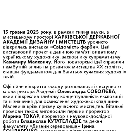
15 травня 2025 року
, в рамках тижня науки, в
мистецькому просторі
ХАРКІВСЬКОЇ ДЕРЖАВНОЇ
АКАДЕМІЇ ДИЗАЙНУ І МИСТЕЦТВ
урочисто
відкрилась виставка
«Свідомість фарби»
. Цей
виставковий проєкт є даниною пам’яті видатному
українському художнику, засновнику супрематизму –
Казимиру Малевичу
. Його новаторські ідеї справили
незабутній вплив на розвиток мистецтва XX століття,
ставши фундаментом для багатьох сучасних художніх
течій.
Офіційне відкриття заходу розпочалося із вступного
слова ректора Академії
Олександра СОБОЛЄВА
,
який підкреслив глибоку концептуальність експозиції
та її значення для осмислення художньої спадщини
Малевича крізь призму сучасного мистецтва. Вітальні
промови також виголосили перший проректор
Марина ТОКАР
, проректор з науково-дослідної
роботи
Владислав КУТАТЕЛАДЗЕ
та декан
факультету
«Дизайн середовища»
Ірина