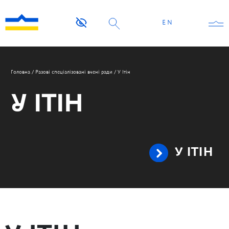
EN
Головна
/
Разові спеціалізовані вчені ради
/
У Ітін
У ІТІН
У ІТІН