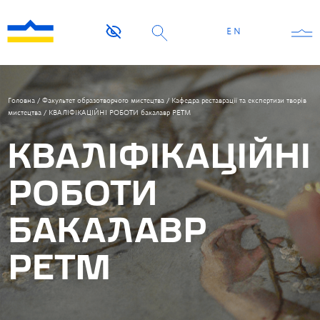
EN
Головна
/
Факультет образотворчого мистецтва
/
Кафедра реставрації та експертизи творів
мистецтва
/
КВАЛІФІКАЦІЙНІ РОБОТИ бакалавр РЕТМ
КВАЛІФІКАЦІЙНІ
РОБОТИ
БАКАЛАВР
РЕТМ