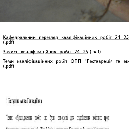
Кафедральний_перегляд_кваліфікаційних_робіт_24_25
(.pdf)
Захист_кваліфікаційних_робіт_24_25
(.pdf)
Теми_кваліфікаційних_робіт_ОПП_“Реставрація_та_екс
(.pdf)