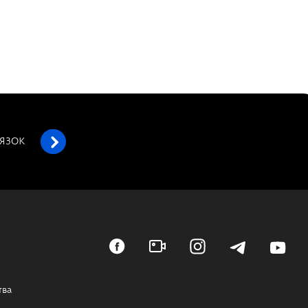
’ЯЗОК
тва