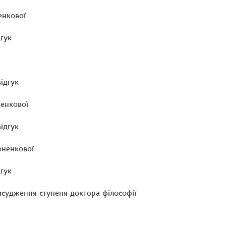
енкової
гук
ідгук
ненкової
ідгук
оненкової
гук
исудження ступеня доктора філософії