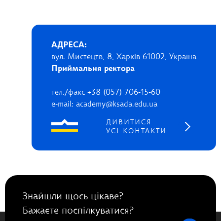
АДРЕСА:
вул. Мистецтв, 8, Харків 61002, Україна
Приймальня ректора
тел./факс +38 (057) 706-15-60
e-mail: academy@ksada.edu.ua
ДИВИТИСЯ
УСІ КОНТАКТИ
Знайшли щось цікаве?
Бажаєте поспілкуватися?