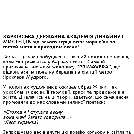
ХАРКІВСЬКА ДЕРЖАВНА АКАДЕМІЯ ДИЗАЙНУ І
МИСТЕЦТВ від всього серця вітає харків’ян та
гостей міста з приходом весни!
Весна – це час пробудження, ніжний подих оновлення,
коли світ розквітає у барвах і світлі. Саме їй
присвячена виставка живопису
“PRIMAVERA”
, що
відкрилася на початку березня на станції метро
Ярослава Мудрого.
У полотнах художників оживає образ Жінки – як
уособлення весни, її гармонії, краси та продовження
життя. Дивлячись на ці твори, здається, що сама весна
промовляє до нас словами великої поетеси:
«Стояла я і слухала весну,
вона мені багато говорила…»
(Леся Українка)
Запрошуємо вас відчути цю поезію кольору й світла та