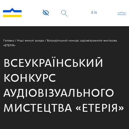
EN
Головна
/
Наші минулі заходи
/
Всеукраїнський конкурс аудіовізуального мистецтва
«ЕТЕРІЯ»
ВСЕУКРАЇНСЬКИЙ
КОНКУРС
АУДІОВІЗУАЛЬНОГО
МИСТЕЦТВА «ЕТЕРІЯ»