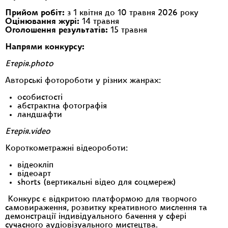
Прийом робіт:
з 1 квітня до 10 травня
2026
року
Оцінювання журі:
14 травня
Оголошення результатів:
15 травня
Напрями конкурсу:
Етерія.photo
Авторські фотороботи у різних жанрах:
особистості
абстрактна фотографія
ландшафти
Етерія.video
Короткометражні відеороботи:
відеокліп
відеоарт
shorts (вертикальні відео для соцмереж)
Конкурс є відкритою платформою для творчого
самовираження, розвитку креативного мислення та
демонстрації індивідуального бачення у сфері
сучасного аудіовізуального мистецтва.