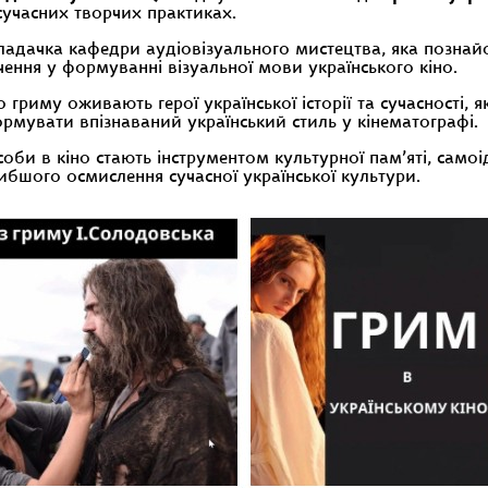
 сучасних творчих практиках.
адачка кафедри аудіовізуального мистецтва, яка познайо
чення у формуванні візуальної мови українського кіно.
 гриму оживають герої української історії та сучасності, 
рмувати впізнаваний український стиль у кінематографі.
оби в кіно стають інструментом культурної пам’яті, самоід
ибшого осмислення сучасної української культури.