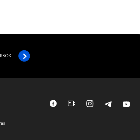
’ЯЗОК
тва