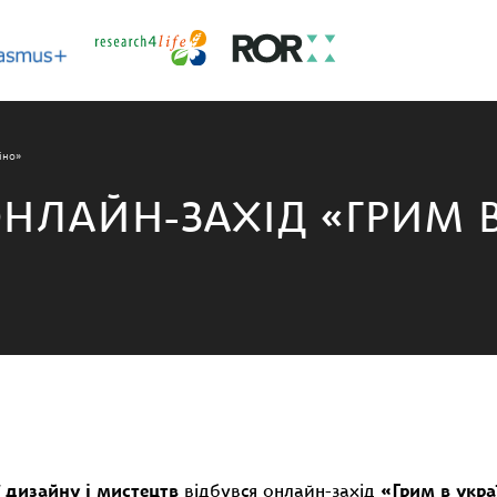
іно»
ОНЛАЙН-ЗАХІД «ГРИМ 
 дизайну і мистецтв
відбувся онлайн-захід
«Грим в укра