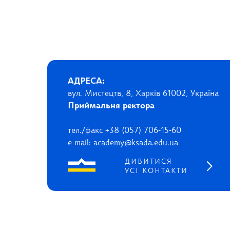
АДРЕСА:
вул. Мистецтв, 8, Харків 61002, Україна
Приймальня ректора
тел./факс +38 (057) 706-15-60
e-mail: academy@ksada.edu.ua
ДИВИТИСЯ
УСІ КОНТАКТИ