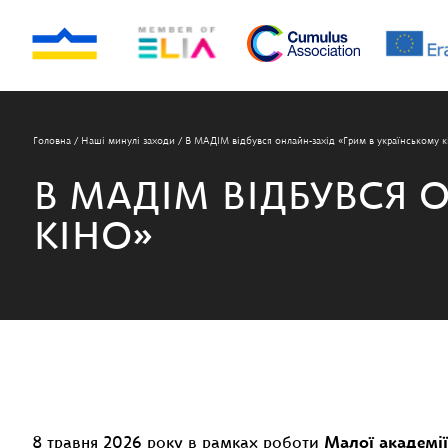
Головна
/
Наші минулі заходи
/
В МАДІМ відбувся онлайн-захід «Грим в українському к
В МАДІМ ВІДБУВСЯ 
КІНО»
8 травня 2026 року в рамках роботи
Малої академії