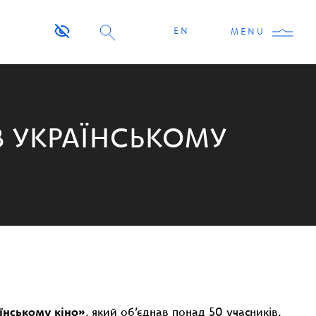
EN
MENU
В УКРАЇНСЬКОМУ
їнському кіно»
, який об’єднав понад 50 учасників,