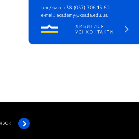
тел./факс +38 (057) 706-15-60
e-mail: academy@ksada.edu.ua
ДИВИТИСЯ
УСІ КОНТАКТИ
’ЯЗОК