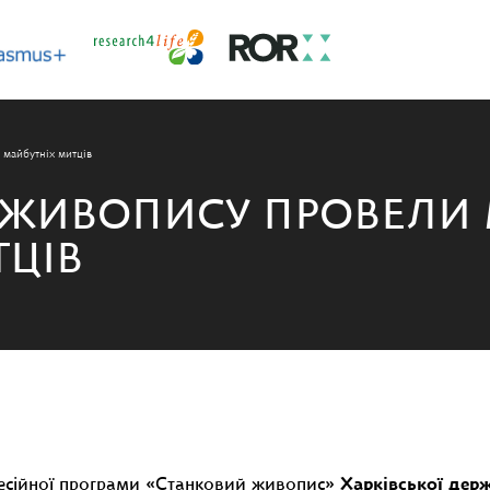
 майбутніх митців
 ЖИВОПИСУ ПРОВЕЛИ
ТЦІВ
фесійної програми «Станковий живопис»
Харківської держ