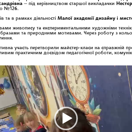
сандрівна
— під керівництвом старшої викладачки
Нестєр
ею №126.
ів та в рамках діяльності
Малої академії дизайну і ми
новами живопису та експериментальними художніми технік
образами та природними мотивами. Через роботу з кольо
лення.
ктивна участь перетворили майстер-класи на справжній про
вим практичним досвідом педагогічної роботи, комунікаці
вач