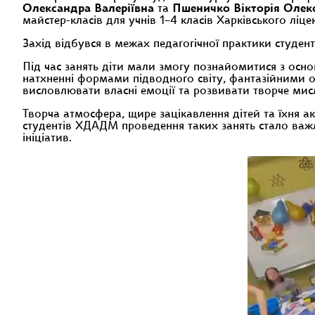
Олександра Валеріївна
та
Пшеничко Вікторія Олек
майстер-класів для учнів 1–4 класів Харківського ліц
Захід відбувся в межах педагогічної практики студент
Під час занять діти мали змогу познайомитися з ос
натхненні формами підводного світу, фантазійними 
висловлювати власні емоції та розвивати творче мис
Творча атмосфера, щире зацікавлення дітей та їхня а
студентів ХДАДМ проведення таких занять стало важли
ініціатив.
Відеопрогра