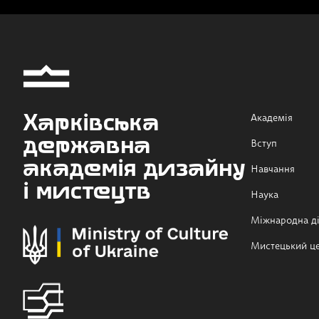
Харківська
Академія
державна
Вступ
академія дизайну
Навчання
і мистецтв
Наука
Міжнародна ді
Мистецький ц