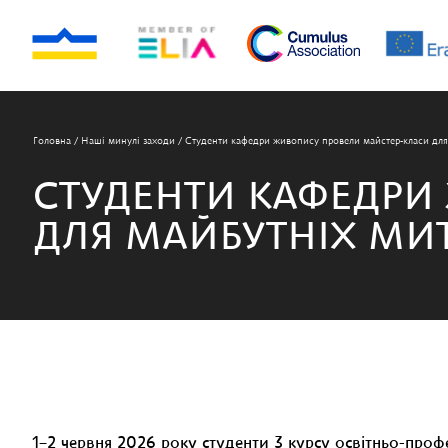
Головна
/
Наші минулі заходи
/
Студенти кафедри живопису провели майстер-класи для
СТУДЕНТИ КАФЕДРИ
ДЛЯ МАЙБУТНІХ МИ
1–2 червня 2026 року студенти 3 курсу освітньо-про