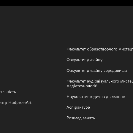
Факультет образотворчого мистец
Факультет дизайну
Факультет дизайну середовища
Факультет аудіовізуального мистец
медіатехнологій
яльність
Науково-методична діяльність
ентр HudpromArt
Аспірантура
Розклад занять