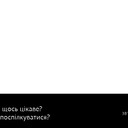
 щось цікаве?
ЗВ
поспілкуватися?