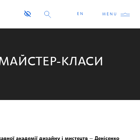
EN
MENU
 МАЙСТЕР-КЛАСИ
авної академії дизайну і мистецтв
—
Денісенко