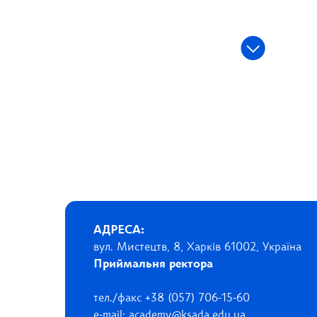
АДРЕСА:
вул. Мистецтв, 8, Харків 61002, Україна
Приймальня ректора
тел./факс +38 (057) 706-15-60
e-mail: academy@ksada.edu.ua