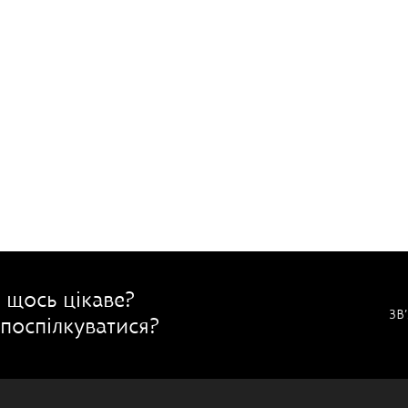
 щось цікаве?
ЗВ
поспілкуватися?