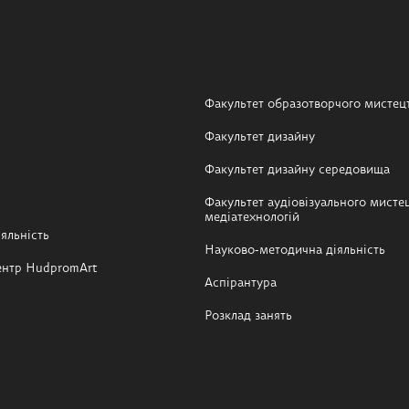
Факультет образотворчого мистец
Факультет дизайну
Факультет дизайну середовища
Факультет аудіовізуального мистец
медіатехнологій
яльність
Науково-методична діяльність
ентр HudpromArt
Аспірантура
Розклад занять