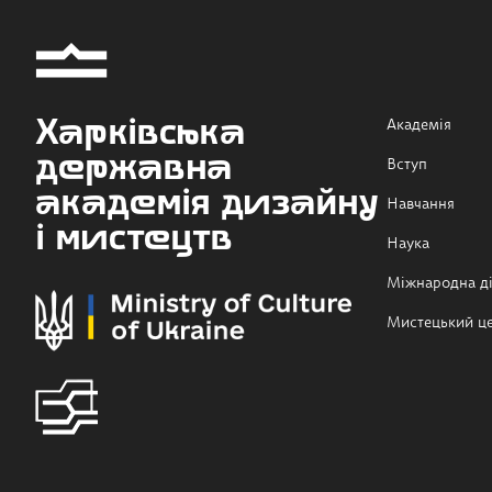
Харківська
Академія
державна
Вступ
академія дизайну
Навчання
і мистецтв
Наука
Міжнародна ді
Мистецький ц