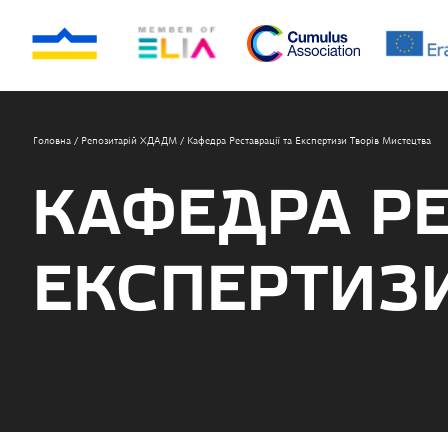
Головна
/
Репозитарій ХДАДМ
/
Кафедра Реставрації та Експертизи Творів Мистецтва
КАФЕДРА РЕ
ЕКСПЕРТИЗИ