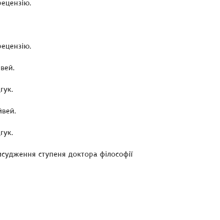
рецензію.
рецензію.
вей.
гук.
йвей.
гук.
исудження ступеня доктора філософії