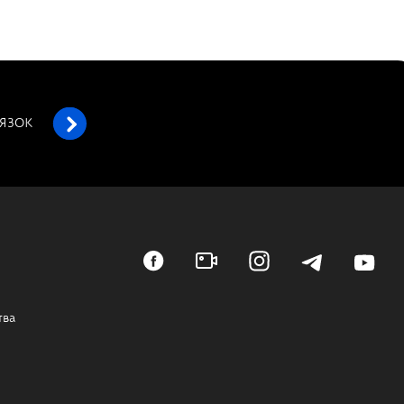
’ЯЗОК
тва