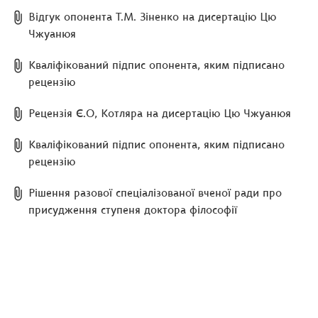
Відгук опонента Т.М. Зіненко на дисертацію Цю
Чжуанюя
Кваліфікований підпис опонента, яким підписано
рецензію
Рецензія Є.О, Котляра на дисертацію Цю Чжуанюя
Кваліфікований підпис опонента, яким підписано
рецензію
Рішення разової спеціалізованої вченої ради про
присудження ступеня доктора філософії