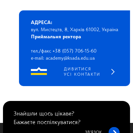
АДРЕСА:
вул. Мистецтв, 8, Харків 61002, Україна
Приймальня ректора
тел./факс +38 (057) 706-15-60
e-mail: academy@ksada.edu.ua
ДИВИТИСЯ
УСІ КОНТАКТИ
Знайшли щось цікаве?
Бажаєте поспілкуватися?
ЗВ’ЯЗОК