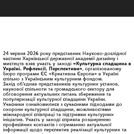
24 червня 2026 року представник Науково-дослідної
частини Харківської державної академії дизайну і
мистецтв взяв участь у заході
«Культурна спадщина в
Україні. Рефлексії. Перспективи»
, організованому
Бюро програми ЄС «Креативна Європа» в Україні
спільно з Українським культурним фондом.
Захід об’єднав представників культурних установ,
наукової спільноти та громадського сектору для
обговорення актуальних питань збереження та
популяризації культурної спадщини України.
Учасники ознайомилися з сучасними підходами до
охорони культурної спадщини, можливостями
міжнародної співпраці та підтримки культурних
ініціатив. Участь у заході сприяла розширенню
професійних контактів і отриманню актуальної
інформації щодо перспектив реалізації культурних та