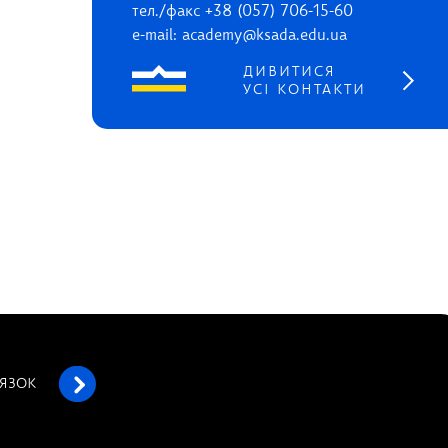
тел./факс +38 (057) 706-15-60
e-mail: academy@ksada.edu.ua
ДИВИТИСЯ
УСІ КОНТАКТИ
’ЯЗОК