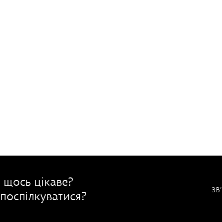
 щось цікаве?
ЗВ
поспілкуватися?