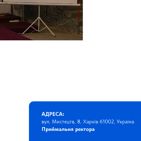
АДРЕСА:
вул. Мистецтв, 8, Харків 61002, Україна
Приймальня ректора