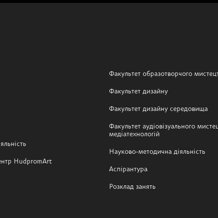
Факультет образотворчого мистец
Факультет дизайну
Факультет дизайну середовища
Факультет аудіовізуального мистец
медіатехнологій
яльність
Науково-методична діяльність
ентр HudpromArt
Аспірантура
Розклад занять