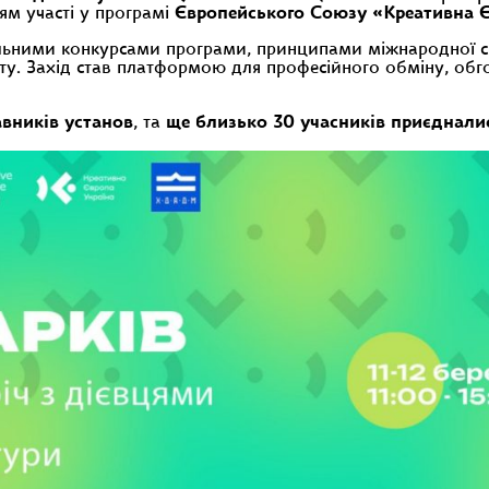
ям участі у програмі
Європейського Союзу «Креативна 
ьними конкурсами програми, принципами міжнародної спів
ту. Захід став платформою для професійного обміну, об
вників установ
, та
ще близько 30 учасників приєдналис