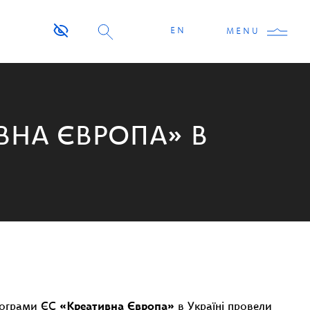
EN
MENU
ВНА ЄВРОПА» В
рограми ЄС
«Креативна Європа»
в Україні провели