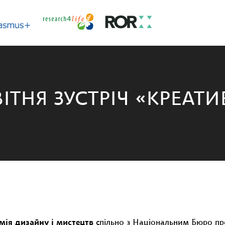
ТНЯ ЗУСТРІЧ «КРЕАТИ
мія дизайну і мистецтв
спільно з Національним Бюро п