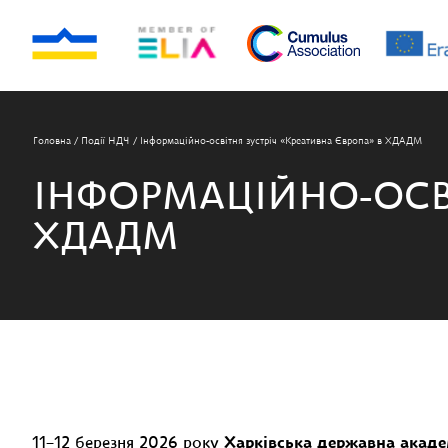
Головна
/
Події НДЧ
/
Інформаційно-освітня зустріч «Креативна Європа» в ХДАДМ
ІНФОРМАЦІЙНО-ОСВІ
ХДАДМ
11–12 березня 2026 року
Харківська державна акаде