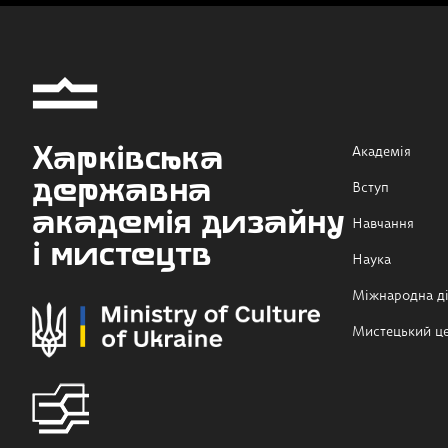
Харківська
Академія
державна
Вступ
академія дизайну
Навчання
і мистецтв
Наука
Міжнародна ді
Мистецький ц