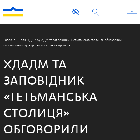
Головна
/
Події НДЧ
/
ХДАДМ та заповідник «Гетьманська столиця» обговорили
перспективи партнерства та спільних проєктів
ХДАДМ ТА
ЗАПОВІДНИК
«ГЕТЬМАНСЬКА
СТОЛИЦЯ»
ОБГОВОРИЛИ