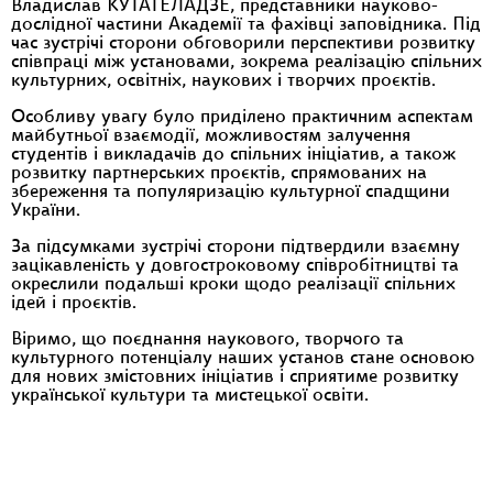
Владислав КУТАТЕЛАДЗЕ, представники науково-
дослідної частини Академії та фахівці заповідника. Під
час зустрічі сторони обговорили перспективи розвитку
співпраці між установами, зокрема реалізацію спільних
культурних, освітніх, наукових і творчих проєктів.
Особливу увагу було приділено практичним аспектам
майбутньої взаємодії, можливостям залучення
студентів і викладачів до спільних ініціатив, а також
розвитку партнерських проєктів, спрямованих на
збереження та популяризацію культурної спадщини
України.
За підсумками зустрічі сторони підтвердили взаємну
зацікавленість у довгостроковому співробітництві та
окреслили подальші кроки щодо реалізації спільних
ідей і проєктів.
Віримо, що поєднання наукового, творчого та
культурного потенціалу наших установ стане основою
для нових змістовних ініціатив і сприятиме розвитку
української культури та мистецької освіти.